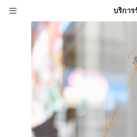
Skip
บริการ
to
content
S
fo
ำบัญชีและภาษีครบวงจร |
GPOND