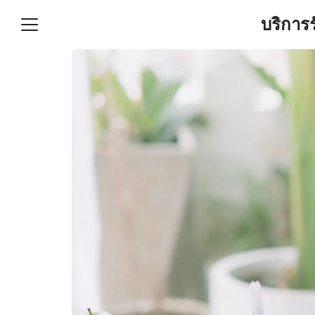
Skip
บริการ
to
content
S
fo
ำบัญชีและภาษีครบวงจร |
GPOND