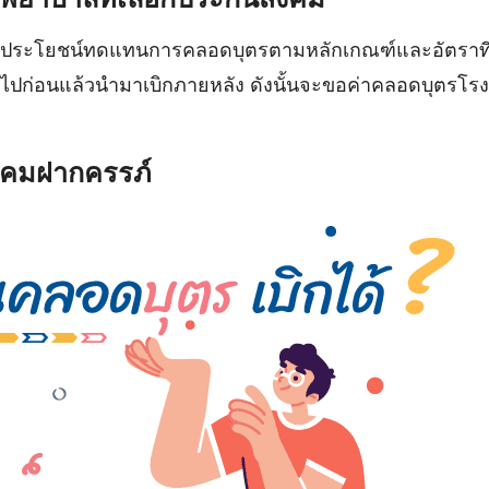
้รับประโยชน์ทดแทนการคลอดบุตรตามหลักเกณฑ์และอัตรา
ไปก่อนแล้วนำมาเบิกภายหลัง ดังนั้นจะขอค่าคลอดบุตรโร
ังคมฝากครรภ์