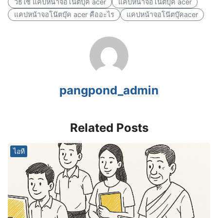
วิธีใช้ แคปหน้าจอโน๊ตบุ๊ค acer
แคปหน้าจอโน๊ตบุ๊ค acer
แคปหน้าจอโน๊ตบุ๊ค acer คืออะไร
แคปหน้าจอโน๊ตบุ๊คacer
pangpond_admin
Related Posts
ไอที