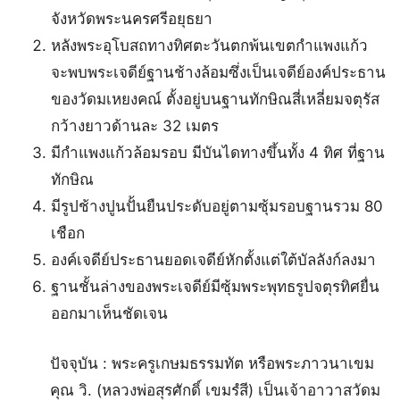
จังหวัดพระนครศรีอยุธยา
หลังพระอุโบสถทางทิศตะวันตกพ้นเขตกำแพงแก้ว
จะพบพระเจดีย์ฐานช้างล้อมซึ่งเป็นเจดีย์องค์ประธาน
ของวัดมเหยงคณ์ ตั้งอยู่บนฐานทักษิณสี่เหลี่ยมจตุรัส
กว้างยาวด้านละ 32 เมตร
มีกำแพงแก้วล้อมรอบ มีบันไดทางขึ้นทั้ง 4 ทิศ ที่ฐาน
ทักษิณ
มีรูปช้างปูนปั้นยืนประดับอยู่ตามซุ้มรอบฐานรวม 80
เชือก
องค์เจดีย์ประธานยอดเจดีย์หักตั้งแต่ใต้บัลลังก์ลงมา
ฐานชั้นล่างของพระเจดีย์มีซุ้มพระพุทธรูปจตุรทิศยื่น
ออกมาเห็นชัดเจน
ปัจจุบัน : พระครูเกษมธรรมทัต หรือพระภาวนาเขม
คุณ วิ. (หลวงพ่อสุรศักดิ์ เขมรํสี) เป็นเจ้าอาวาสวัดม