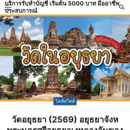
บริการรับทำบัญชี เริ่มต้น 5000 บาท มืออาชีพ
Skip
ประสบการณ์
to
Search
content
for:
ำบัญชีและภาษีครบวงจร |
GPOND
ไลฟ์สไตล์
วัดอยุธยา (2569) อยุธยาจังห