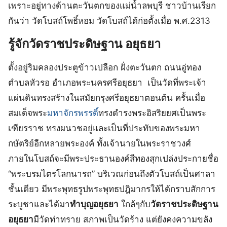
เพราะอยู่ทางด้านตะวันตกของแม่น้ำลพบุรี ชาวบ้านเรียก
กันว่า วัดโบสถ์โพธิ์หอม วัดโบสถ์ได้ก่อตั้งเมื่อ พ.ศ.2313
รู้จักวัดราชประดิษฐาน อยุธยา
ตั้งอยู่ริมคลองประตูข้าวเปลือก ฝั่งตะวันตก ถนนอู่ทอง
ตำบลหัวรอ อำเภอพระนครศรีอยุธยา เป็นวัดที่พระเจ้า
แผ่นดินทรงสร้างในสมัยกรุงศรีอยุธยาตอนต้น ครั้นเมื่อ
สมเด็จพระ
มหาจักรพรรดิ์
ทรงดำรงพระอิสริยยศเป็นพระ
เฑียรราช ทรงผนวชอยู่และเป็นที่ประทับของพระมหา
กษัตริย์อีกหลายพระองค์ ทั้งเจ้านายในพระราชวงศ์
ภายในโบสถ์จะมีพระประธานองค์สีทองสุกเปล่งประกายชื่อ
“พระบรมไตรโลกนารถ” บริเวณก่อนถึงตัวโบสถ์เป็นศาลา
ชั้นเดียว มีพระพุทธรูปพระพุทธปฎิมากรให้ได้กราบสักการ
ระบูชาและได้มา
ทําบุญอยุธยา
ใกล้ๆกับ
วัดราชประดิษฐาน
อยุธยา
มีวัดท่าทราย สภาพเป็นวัดร้าง แต่ยังคงความขลัง