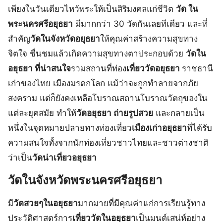
เพียงในวันเดียวไหว้พระให้เป็นสิริมงคลแก่ชีวิต
วัด ใน
พระนครศรีอยุธยา
มีมากกว่า 30 วัดกันเลยทีเดียว และที่
สำคัญ
วัดในจังหวัดอยุธยา
ให้คุณค่าสร้างความสุขทาง
จิตใจ ชื่นชมแล้วเกิดความสุขทางตาประกอบด้วย
วัดใน
อยุธยา ที่น่าสนใจ
รวมสถานที่ท่อง
เที่ยววัดอยุธยา
ราชธานี
เก่าของไทย เมืองมรดกโลก แม้ว่าจะถูกทำลายจากภัย
สงคราม แต่ก็ยังคงเหลือโบราณสถานโบราณวัตถุของใน
แต่ละยุคสมัย ทำให้
วัดอยุธยา ถ่ายรูปสวย
และกลายเป็น
หนึ่งในจุดหมายปลายทางท่องเที่ยว
เมืองเก่าอยุธยา
ที่ได้รับ
ความสนใจทั้งจากนักท่องเที่ยวชาวไทยและชาวต่างชาติ
ว่าเป็น
วัดน่าเที่ยวอยุธยา
วัดในจังหวัดพระนครศรีอยุธยา
มี
วัดสวยๆในอยุธยา
มากมายที่มีคุณค่าแก่การเรียนรู้ทาง
ประวัติศาสตร์การ
เที่ยววัดในอยุธยา
เป็นมนต์เสน่ห์อย่าง