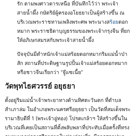
รัก ตามพงศาวดารเหนือ ที่บันทึกไว้ว่า พระเจ้า
สายน้ำผึ้ง กษัตริย์ผู้ครองอโยธยาเป็นผู้สร้างขึ้น ณ
บริเวณพระราชทานเพลิงพระศพ พระนางส
ร้อย
ดอก
หมาก พระราชธิดาบุญธรรมของพระเจ้ากรุงจีน ที่ยก
ให้อภิเษกสมรสกับพระเจ้าสายน้ำผึ้ง
ปัจจุบันมีตำหนักเจ้าแม่สร้อยดอกหมากริมแม่น้ำป่า
สัก สถานที่ประดิษฐานรูปปั้นเจ้าแม่สร้อยดอกหมาก
หรือชาวจีนเรียกว่า “จู๊แซเนี้ย”
วัดพุทไธศวรรย์ อยุธยา
ตั้งอยู่ริมแม่น้ำเจ้าพระยาทางด้านทิศตะวันตก ที่ตำบล
สำเภาล่ม ในอำเภอพระนครศรีอยุธยา เป็นวัดที่สมเด็จพระ
รามาธิบดีที่ 1 (พระเจ้าอู่ทอง) โปรดเกล้าฯ ให้สร้างขึ้นใน
บริเวณที่เคยเป็นสถานที่ตั้งพลับพลาที่ประทับเมื่อครั้งที่ทรง