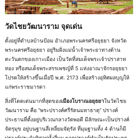
วัดไชยวัฒนาราม จุดเด่น
ตั้งอยู่ที่ตำบลบ้านป้อม อำเภอพระนครศรีอยุธยา จังหวัด
พระนครศรีอยุธยา อยู่ริมฝั่งแม่น้ำเจ้าพระยาทางด้าน
ตะวันตกของเกาะเมือง เป็นวัดที่สมเด็จพระเจ้าปราสาท
ทอง หรือสมเด็จพระสรรเพชญ์ที่ 5 แห่งอาณาจักรอยุธยา
โปรดให้สร้างขึ้นเมื่อปี พ.ศ. 2173 เพื่อสร้างอุทิศผลบุญให้
แก่พระราชมารดา
สิ่งที่โดดเด่นมากที่สุดของ
เมืองโบราณอยุธยา
ในวัดไชย
วัฒนาราม คือ “พระปรางค์ศรีรัตนมหาธาตุ” ปรางค์
ประธานที่ตั้งอยู่บริเวณกลางวัดพอดี มีลักษณะเป็นปรางค์
จัตรุมุข อยู่บนฐานสี่เหลี่ยมจัตุรัส ที่มุมฐานทั้ง 4 ด้านก็มี
ปรางค์ประจำทิศอยู่ทั้งสี่มุม ยอดปรางค์ทำเป็นรัดประคด