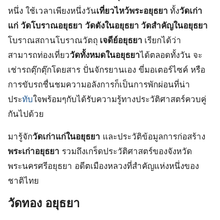
หนึ่ง ใช้เวลาเพียงหนึ่งวัน
เที่ยวไหว้พระอยุธยา
ทั้ง
วัดเก่า
แก่
วัดโบราณอยุธยา
วัดดังในอยุธยา วัดสําคัญในอยุธยา
โบราณสถานโบราณวัตถุ
เจดีย์อยุธยา
เรียกได้ว่า
สามารถท่องเที่ยว
วัดทั้งหมดในอยุธยา
ได้ตลอดทั้งวัน จะ
เช่ารถตุ๊กตุ๊กโดยสาร ปั่นจักรยานเอง ขี่มอเตอร์ไซค์ หรือ
การขับรถชื่นชมความอลังการก็เป็นการพักผ่อนที่น่า
ประ
ทับ
ใจพร้อมๆกับได้รับความรู้ทางประวัติศาสตร์ควบคู่
กันไปด้วย
มารู้จัก
วัดเก่าแก่ในอยุธยา
และประวัติข้อมูลการก่อสร้าง
พระเก่าอยุธยา
รวมถึงเกร็ดประวัติศาสตร์ของจังหวัด
พระนครศรีอยุธยา อดีตเมืองหลวงที่สำคัญแห่งหนึ่งของ
ชาติไทย
วัดทอง อยุธยา