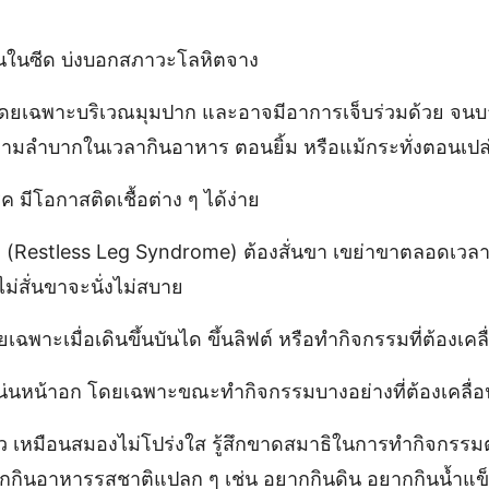
านในซีด บ่งบอกสภาวะโลหิตจาง
โดยเฉพาะบริเวณมุมปาก และอาจมีอาการเจ็บร่วมด้วย จนบ
ความลำบากในเวลากินอาหาร ตอนยิ้ม หรือแม้กระทั่งตอนเปล่
ค มีโอกาสติดเชื้อต่าง ๆ ได้ง่าย
ข (Restless Leg Syndrome) ต้องสั่นขา เขย่าขาตลอดเวลา 
ม่สั่นขาจะนั่งไม่สบาย
ยเฉพาะเมื่อเดินขึ้นบันได ขึ้นลิฟต์ หรือทำกิจกรรมที่ต้องเค
แน่นหน้าอก โดยเฉพาะขณะทำกิจกรรมบางอย่างที่ต้องเคลื่
ัว เหมือนสมองไม่โปร่งใส รู้สึกขาดสมาธิในการทำกิจกรรมต
ยากกินอาหารรสชาติแปลก ๆ เช่น อยากกินดิน อยากกินน้ำแข็