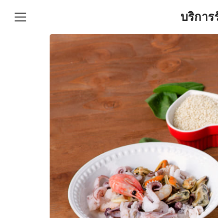
Skip
บริการ
to
content
S
fo
ำบัญชีและภาษีครบวงจร |
GPOND