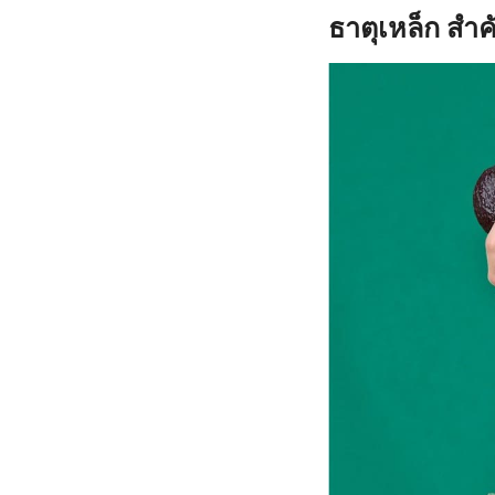
ธาตุเหล็ก สำคั