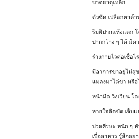
ขาดธาตุเหล็ก
ตัวซีด เปลือกตาด้
ริมฝีปากแห้งแตก 
ปากกว้าง ๆ ได้ มี
ร่างกายไวต่อเชื้อโร
มีอาการขาอยู่ไม่สุ
แมลงมาไต่ขา หรือไ
หน้ามืด วิงเวียน โด
หายใจติดขัด เจ็บ
ปวดศีรษะ หนัก ๆ ห
เบื่ออาหาร รู้สึกอ