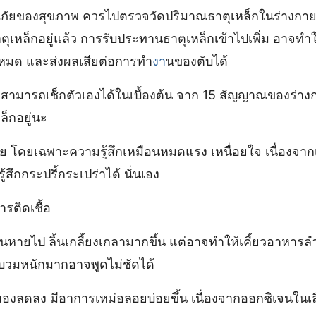
ลอดภัยของสุขภาพ ควรไปตรวจวัดปริมาณธาตุเหล็กในร่างกายใ
ธาตุเหล็กอยู่แล้ว การรับประทานธาตุเหล็กเข้าไปเพิ่ม อาจทำ
่หมด และส่งผลเสียต่อการทำ
งา
นของตับได้
ก็สามารถเช็กตัวเองได้ในเบื้องต้น จาก 15 สัญญาณของร่างกาย
็กอยู่นะ
่าย โดยเฉพาะความรู้สึกเหมือนหมดแรง เหนื่อยใจ เนื่องจากเ
้สึกกระปรี้กระเปร่าได้ นั่นเอง
ารติดเชื้อ
ลิ้นหายไป ลิ้นเกลี้ยงเกลามากขึ้น แต่อาจทำให้เคี้ยวอาหา
บวมหนักมากอาจพูดไม่ชัดได้
องลดลง มีอาการเหม่อลอยบ่อยขึ้น เนื่องจากออกซิเจนในเ