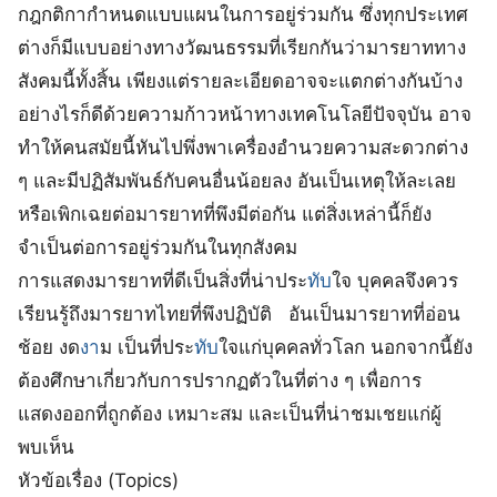
กฎกติกากำหนดแบบแผนในการอยู่ร่วมกัน ซึ่งทุกประเทศ
ต่างก็มีแบบอย่างทางวัฒนธรรมที่เรียกกันว่ามารยาททาง
สังคมนี้ทั้งสิ้น เพียงแต่รายละเอียดอาจจะแตกต่างกันบ้าง
อย่างไรก็ดีด้วยความก้าวหน้าทางเทคโนโลยีปัจจุบัน อาจ
ทำให้คนสมัยนี้หันไปพึ่งพาเครื่องอำนวยความสะดวกต่าง
ๆ และมีปฏิสัมพันธ์กับคนอื่นน้อยลง อันเป็นเหตุให้ละเลย
หรือเพิกเฉยต่อมารยาทที่พึงมีต่อกัน แต่สิ่งเหล่านี้ก็ยัง
จำเป็นต่อการอยู่ร่วมกันในทุกสังคม
การแสดงมารยาทที่ดีเป็นสิ่งที่น่าประ
ทับ
ใจ บุคคลจึงควร
เรียนรู้ถึงมารยาทไทยที่พึงปฏิบัติ อันเป็นมารยาทที่อ่อน
ช้อย งด
งา
ม เป็นที่ประ
ทับ
ใจแก่บุคคลทั่วโลก นอกจากนี้ยัง
ต้องศึกษาเกี่ยวกับการปรากฏตัวในที่ต่าง ๆ เพื่อการ
แสดงออกที่ถูกต้อง เหมาะสม และเป็นที่น่าชมเชยแก่ผู้
พบเห็น
หัวข้อเรื่อง (Topics)