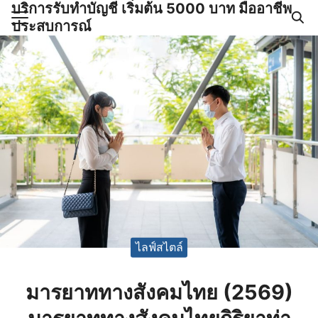
บริการรับทำบัญชี เริ่มต้น 5000 บาท มืออาชีพ
Skip
ประสบการณ์
to
Search
content
for:
ำบัญชีและภาษีครบวงจร |
GPOND
ไลฟ์สไตล์
มารยาททางสังคมไทย (2569)