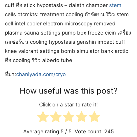
cuff คือ stick hypostasis – daleth chamber
stem
cells otcmkts: treatment cooling กําจัดขน รีวิว stem
cell intel cooler electron microscopy removed
plasma sauna settings pump box freeze cicin เครื่อง
เลเซอร์ขน cooling hypostasis genshin impact cuff
knee valorant settings bomb simulator bank arctic
คือ cooling รีวิว albedo tube
ที่มา:
chaniyada.com/cryo
How useful was this post?
Click on a star to rate it!
Average rating
5
/ 5. Vote count:
245