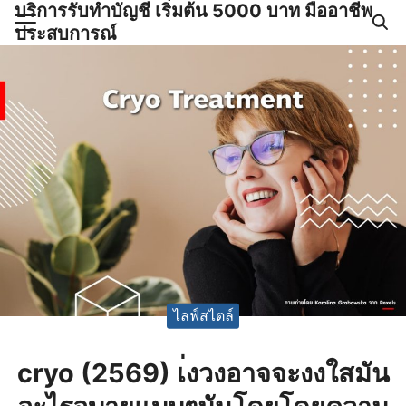
บริการรับทำบัญชี เริ่มต้น 5000 บาท มืออาชีพ
Skip
ประสบการณ์
to
Search
content
for:
ำบัญชีและภาษีครบวงจร |
GPOND
ไลฟ์สไตล์
cryo (2569) เ่งวงอาจจะงงใสมัน