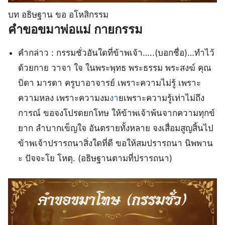
บท อธิษฐาน ขอ อโหสิกรรม
คําขอขมาพ่อแม่ กายกรรม
คำกล่าว : กรรมชั่วอันใดที่ข้าพเจ้า…..(บอกชื่อ)…ทำไว้
ด้วยกาย วาจา ใจ ในพระพุทธ พระธรรม พระสงฆ์ คุณ
บิดา มารดา ครูบาอาจารย์ เพราะความไม่รู้ เพราะ
ความหลง เพราะความงม
งา
ยเพราะความรู้เท่าไม่ถึง
การณ์ ขอจงโปรดยกโทษ ให้ข้าพเจ้าพ้นจากความทุกข์
ยาก ลำบากเข็ญใจ อันตรายทั้งหลาย จงเสื่อมสูญสิ้นไป
ข้าพเจ้าปรารถนาสิ่งใดที่ดี ขอให้สมปรารถนา นิพพาน
ะ ปัจจะโย โหตุ. (อธิษฐานตามที่ปรารถนา)