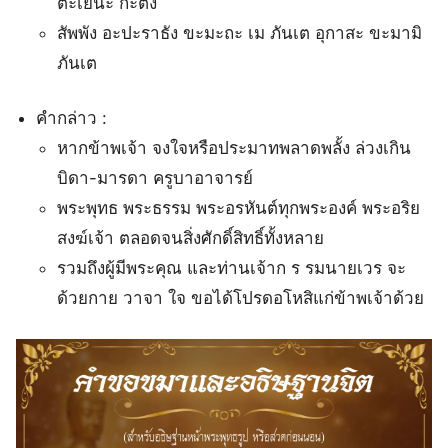
ตะเยนะ กะตัง
สัพพัง อะปะราธัง ขะมะถะ เม ภันเต อุกาสะ ขะมามิ
ภันเต
คำกล่าว :
หากข้าพเจ้า จงใจหรือประมาทพลาดพลั้ง ล่วงเกิน
บิดา-มารดา ครูบาอาจารย์
พระพุทธ พระธรรม พระอรหันต์ทุกพระองค์ พระอริย
สงฆ์เจ้า ตลอดจนสิ่งศักดิ์สิทธิ์ทั้งหลาย
รวมถึงผู้มีพระคุณ และท่านเจ้าก ร รมนายเวร จะ
ด้วยกาย วาจา ใจ ขอได้โปรดอโหสิแก่ข้าพเจ้าด้วย