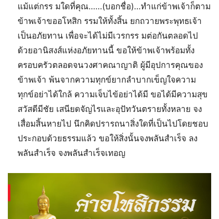
แม้แต่กรร มใดที่คุณ……(บอกชื่อ)…ทำแก่ข้าพเจ้าก็ตาม
ข้าพเจ้าขออโหสิก รรมให้ทั้งสิ้น ยกถวายพระพุทธเจ้า
เป็นอภัยทาน เพื่อจะได้ไม่มีเวรกรร มต่อกันตลอดไป
ด้วยอานิสงส์แห่งอภัยทานนี้ ขอให้ข้าพเจ้าพร้อมทั้ง
ครอบครัวตลอดจนวงศาคณาญาติ ผู้มีอุปการคุณของ
ข้าพเจ้า พ้นจากความทุกข์ยากลำบากเข็ญใจความ
ทุกข์อย่าได้ใกล้ ความเจ็บไข้อย่าได้มี ขอได้มีความสุข
สวัสดีมีชัย เสนียดจัญไรและอุปัทวันตรายทั้งหลาย จง
เสื่อมสิ้นหายไป นึกคิดปรารถนาสิ่งใดที่เป็นไปโดยชอบ
ประกอบด้วยธรรมแล้ว ขอให้สิ่งนั้นจงพลันสำเร็จ ลง
พลันสำเร็จ จงพลันสำเร็จเทอญ