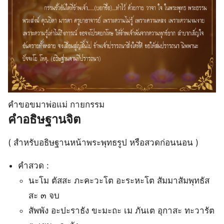
คําขอขมาพ่อแม่ กายกรรม
คำอธิษฐานจิต
( สำหรับอธิษฐานหน้าพระพุทธรูป หรือสวดก่อนนอน )
คำสวด :
นะโม ตัสสะ ภะคะวะโต อะระหะโต สัมมาสัมพุทธัส
สะ ๓ จบ
สัพพัง อะปะราธัง ขะมะถะ เม ภันเต อุกาสะ ทะวารัต