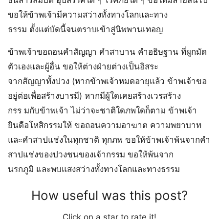
ธนสารสมบัติ อุปสรรคใด ๆ โรคภัยใด ๆ ขอให้มลายสิ้นไป
ขอให้ข้าพเจ้ามีความสว่างทั้งทางโลกและทาง
ธรรม ตั้งแต่บัดนี้จนตราบเข้าสู่นิพพานเทอญ
ข้าพเจ้าขอถอนคำสัญญา คำสาบาน คำอธิษฐาน ที่ผูกมัด
ตัวเองและผู้อื่น ขอให้ต่างฝ่ายต่างเป็นอิสระ
จากสัญญาทั้งปวง (หากข้าพเจ้าหมดอายุแล้ว ข้าพเจ้าขอ
อยู่ต่อเพื่อสร้างบารมี) หากมีผู้ใดเคยสร้างเวรสร้าง
กรร มกับข้าพเจ้า ไม่ว่าจะชาติใดภพใดก็ตาม ข้าพเจ้า
ยินดีอโหสิกรรมให้ ขอถอนความอาฆาต ความพยาบาท
และคำสาปแช่งในทุกชาติ ทุกภพ ขอให้ข้าพเจ้าพ้นจากคำ
สาปแช่งของปวงชนของเจ้ากรรม ขอให้พ้นจาก
นรกภูมิ และพบแสงสว่างทั้งทางโลกและทางธรรม
How useful was this post?
Click on a star to rate it!