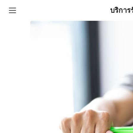
Skip
บริการ
to
content
S
fo
ำบัญชีและภาษีครบวงจร |
GPOND