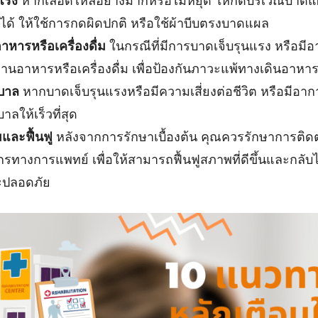
นแรง
หากเลือดไหลอย่างมากหรือไม่หยุด ให้กดบริเวณบาดแ
ได้ ให้ใช้การกดผิดปกติ หรือใช้ผ้าบีบตรงบาดแผล
หารหรือเครื่องดื่ม
ในกรณีที่มีการบาดเจ็บรุนแรง หรือมีอ
นอาหารหรือเครื่องดื่ม เพื่อป้องกันภาวะแพ้ทางเดินอาหา
บาล
หากบาดเจ็บรุนแรงหรือมีความเสี่ยงต่อชีวิต หรือมีอากา
ลให้เร็วที่สุด
และฟื้นฟู
หลังจากการรักษาเบื้องต้น คุณควรรักษาการติ
รทางการแพทย์ เพื่อให้สามารถฟื้นฟูสภาพที่ดีขึ้นและกลับไป
ะปลอดภัย