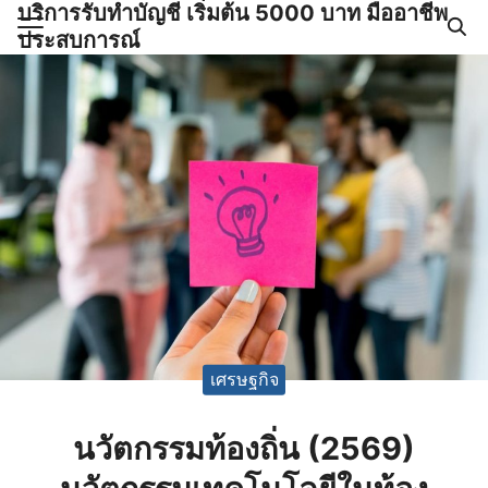
บริการรับทำบัญชี เริ่มต้น 5000 บาท มืออาชีพ
Skip
ประสบการณ์
to
Search
content
for:
ำบัญชีและภาษีครบวงจร |
GPOND
เศรษฐกิจ
นวัตกรรมท้องถิ่น (2569)