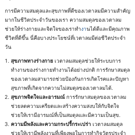
การมีความสมดุลและสุขภาพที่ดีของเวตาลมมีความสำคัญ
มากในชีวิตประจำวันของเรา ความสมดุลของเวตาลม
ช่วยให้ร่างกายและจิตใจของเราทำ
งา
นได้ดีและมีคุณภาพ
ชีวิตที่ดีขึ้น นี่คือบางประโยชน์ที่เวตาลมมีต่อชีวิตประจำ
วัน
สุขภาพทางร่างกาย
เวตาลมสมดุลช่วยให้ระบบการ
ทำงานของร่างกายทำงานได้อย่างปกติ การรักษาสมดุล
ของเวตาลมสามารถช่วยป้องกันการเกิดโรคและปัญหา
สุขภาพที่เกิดจากความไม่สมดุลของเวตาลมได้.
สุขภาพจิตใจและอารมณ์
การรักษาสมดุลของเวตาลม
ช่วยลดความเครียดและสร้างความสงบให้กับจิตใจ
ช่วยให้เรามีอารมณ์ที่เป็นสมดุลและมีความเป็นสุข.
ความมีพลังและความกระปรี้กระเปร่า
เวตาลมสมดุล
ช่วยให้เรามีพลังงานที่เพียงพอในการทำกิจวัตรประจำ