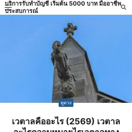
บริการรับทำบัญชี เริ่มต้น 5000 บาท มืออาชีพ
Skip
ประสบการณ์
to
Search
content
for:
ำบัญชีและภาษีครบวงจร |
GPOND
ดูดวง
เวตาลคืออะไร (2569) เวตาล