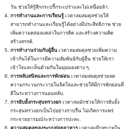
วัน ช่วยให้รู้สึกกระปรี้กระเปร่าและไม่เหนื่อยล้า.
การทำงานและการเรียนรู้
เวตาลมสมดุลช่วยให้
สามารถทำงานและเรียนรู้ได้อย่างมีประสิทธิภาพ ช่วย
เพิ่มความคล่องแคล่วในการคิด และสร้างความคิด
สร้างสรรค์.
การทำงานร่วมกับผู้อื่น
เวตาลมสมดุลช่วยเพิ่มความ
เข้ากันได้ในการมีความสัมพันธ์กับผู้อื่น ช่วยให้เรา
เข้าใจและเห็นด้วยกันในมุมมองต่าง ๆ.
การหลับสนิทและการพักผ่อน
เวตาลมสมดุลช่วยลด
ความกระวนกระวายในจิตใจและช่วยให้มีการพักผ่อนที่
ดีในระหว่างการนอนหลับ.
การยับยั้งกระสุนทรวงอก
เวตาลมมักช่วยให้การยับยั้ง
กระสุนทรวงอกเป็นไปอย่างราบรื่น ไม่เกิดการแพร่
กระจายอารมณ์ระหว่างการปะทะ.
ความสมดุลของระบบย่อยอาหาร
เวตาลมมีบทบาทใน