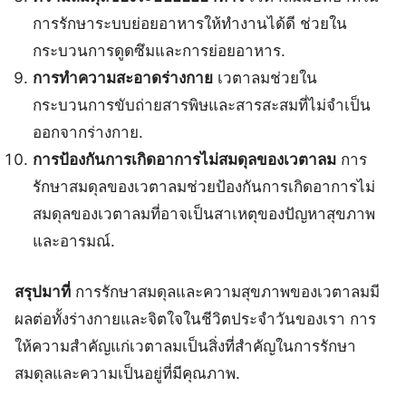
การรักษาระบบย่อยอาหารให้ทำงานได้ดี ช่วยใน
กระบวนการดูดซึมและการย่อยอาหาร.
การทำความสะอาดร่างกาย
เวตาลมช่วยใน
กระบวนการขับถ่ายสารพิษและสารสะสมที่ไม่จำเป็น
ออกจากร่างกาย.
การป้องกันการเกิดอาการไม่สมดุลของเวตาลม
การ
รักษาสมดุลของเวตาลมช่วยป้องกันการเกิดอาการไม่
สมดุลของเวตาลมที่อาจเป็นสาเหตุของปัญหาสุขภาพ
และอารมณ์.
สรุปมาที่
การรักษาสมดุลและความสุขภาพของเวตาลมมี
ผลต่อทั้งร่างกายและจิตใจในชีวิตประจำวันของเรา การ
ให้ความสำคัญแก่เวตาลมเป็นสิ่งที่สำคัญในการรักษา
สมดุลและความเป็นอยู่ที่มีคุณภาพ.