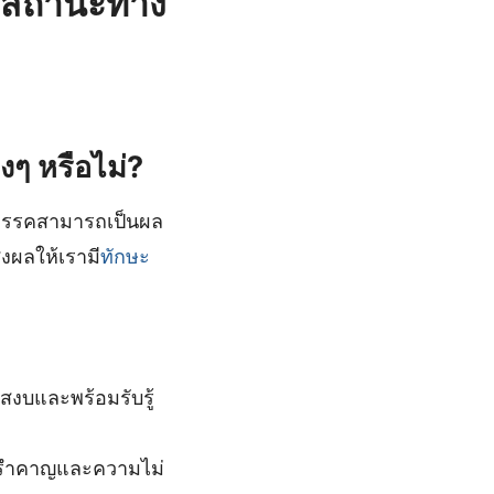
รคสถานะทาง
ๆ หรือไม่?
ต มรรคสามารถเป็นผล
่งผลให้เรามี
ทักษะ
งบและพร้อมรับรู้
มรำคาญและความไม่