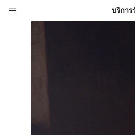
Skip
บริการ
to
content
S
fo
ำบัญชีและภาษีครบวงจร |
GPOND