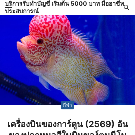
บริการรับทำบัญชี เริ่มต้น 5000 บาท มืออาชีพ
Skip
ประสบการณ์
to
Search
content
for:
ำบัญชีและภาษีครบวงจร |
GPOND
กีฬา
เครื่องบินของการ์ตูน (2569) อัน