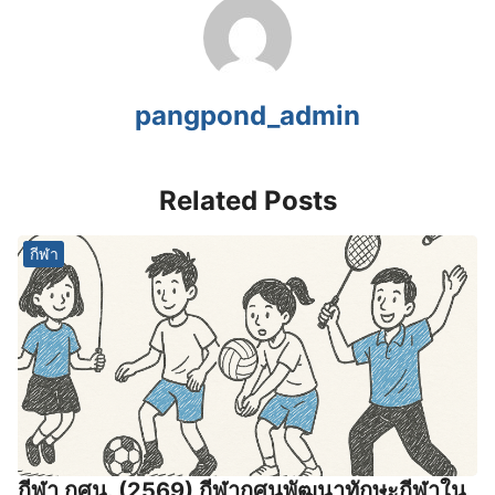
pangpond_admin
Related Posts
กีฬา
กีฬา กศน. (2569) กีฬากศนพัฒนาทักษะกีฬาใน