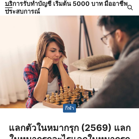
บริการรับทำบัญชี เริ่มต้น 5000 บาท มืออาชีพ
Skip
ประสบการณ์
to
Search
content
for:
ำบัญชีและภาษีครบวงจร |
GPOND
กีฬา
แลกตัวในหมากรุก (2569) แลก