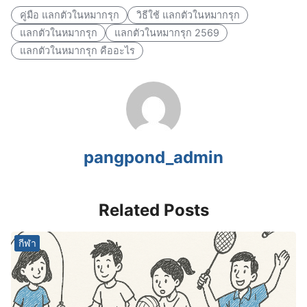
คู่มือ แลกตัวในหมากรุก
วิธีใช้ แลกตัวในหมากรุก
แลกตัวในหมากรุก
แลกตัวในหมากรุก 2569
แลกตัวในหมากรุก คืออะไร
pangpond_admin
Related Posts
กีฬา