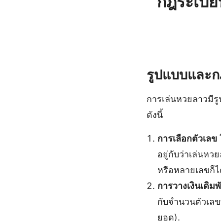
กฎระเบีย
รูปแบบและก
การเล่นหวยลาวมีรู
ดังนี้
การเลือกตัวเลข
ใ
อยู่กับว่าเล่น
หรือหลายเลขก็ได
การวางเงินเดิมพ
กับจำนวนตัวเลขท
ยอด).