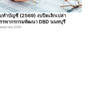
ับทําบัญชี (2569) งบปิดเลิกเปล่า
รรพากรกรมพัฒนา DBD นนทบุรี
 พฤษภาคม 2026