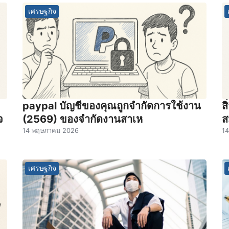
เศรษฐกิจ
paypal บัญชีของคุณถูกจํากัดการใช้งาน
ส
จ
(2569) ของจํากัดงานสาเห
ส
14 พฤษภาคม 2026
1
เศรษฐกิจ