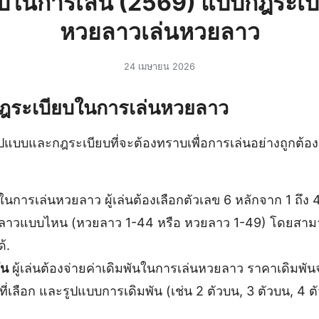
บในการเล่น (2569) แบบกฎระเบ
หวยลาวเล่นหวยลาว
24 เมษายน 2026
ฎระเบียบในการเล่นหวยลาว
ปแบบและกฎระเบียบที่จะต้องทราบเพื่อการเล่นอย่างถูกต้
นการเล่นหวยลาว ผู้เล่นต้องเลือกตัวเลข 6 หลักจาก 1 ถึง 44
หวยลาวแบบไหน (หวยลาว 1-44 หรือ หวยลาว 1-49) โดยสาม
้.
ัน
ผู้เล่นต้องจ่ายค่าเดิมพันในการเล่นหวยลาว ราคาเดิมพันจ
ี่เลือก และรูปแบบการเดิมพัน (เช่น 2 ตัวบน, 3 ตัวบน, 4 ต