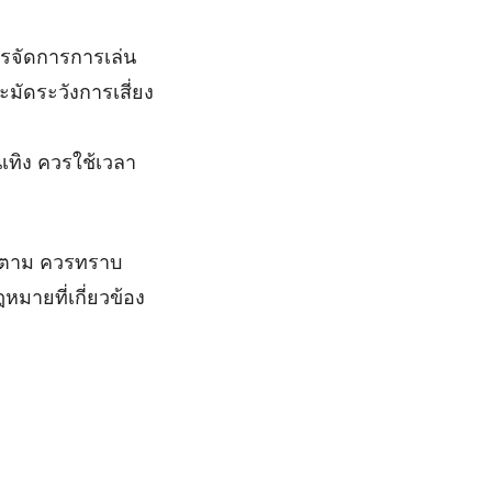
วรจัดการการเล่น
มัดระวังการเสี่ยง
ทิง ควรใช้เวลา
ติตาม ควรทราบ
หมายที่เกี่ยวข้อง