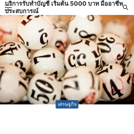
บริการรับทำบัญชี เริ่มต้น 5000 บาท มืออาชีพ
Skip
ประสบการณ์
to
Search
content
for:
ำบัญชีและภาษีครบวงจร |
GPOND
เศรษฐกิจ