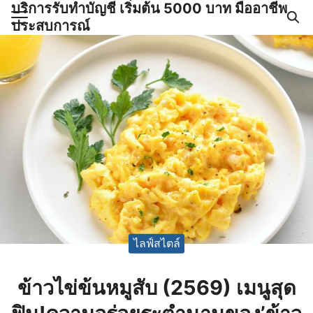
บริการรับทำบัญชี เริ่มต้น 5000 บาท มืออาชีพ
Skip
ประสบการณ์
to
Search
content
for:
ำบัญชีและภาษีครบวงจร |
GPOND
ไลฟ์สไตล์
ข้าวไข่ข้นหมูสับ (2569) เมนูสุด