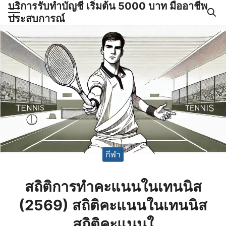
บริการรับทำบัญชี เริ่มต้น 5000 บาท มืออาชีพ
Skip
ประสบการณ์
to
Search
content
for:
ำบัญชีและภาษีครบวงจร |
GPOND
กีฬา
สถิติการทำคะแนนในเทนนิส
(2569) สถิติคะแนนในเทนนิส
สถิติคะแนนใ