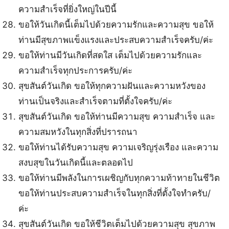
ความสำเร็จที่ยิ่งใหญ่ในปีนี้
ขอให้วันเกิดนี้เต็มไปด้วยความรักและความสุข ขอให้
ท่านมีสุขภาพแข็งแรงและประสบความสำเร็จครับ/ค่ะ
ขอให้ท่านมีวันเกิดที่สดใส เต็มไปด้วยความรักและ
ความสำเร็จทุกประการครับ/ค่ะ
สุขสันต์วันเกิด ขอให้ทุกความฝันและความหวังของ
ท่านเป็นจริงและสำเร็จตามที่ตั้งใจครับ/ค่ะ
สุขสันต์วันเกิด ขอให้ท่านมีความสุข ความสำเร็จ และ
ความสมหวังในทุกสิ่งที่ปรารถนา
ขอให้ท่านได้รับความสุข ความเจริญรุ่งเรือง และความ
สงบสุขในวันเกิดนี้และตลอดไป
ขอให้ท่านมีพลังในการเผชิญกับทุกความท้าทายในชีวิต
ขอให้ท่านประสบความสำเร็จในทุกสิ่งที่ตั้งใจทำครับ/
ค่ะ
สุขสันต์วันเกิด ขอให้ชีวิตเต็มไปด้วยความสุข สุขภาพ