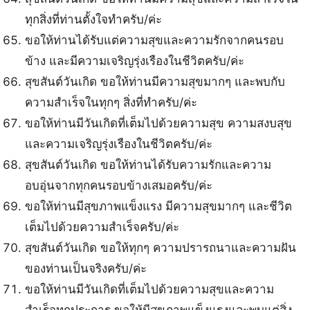
ทุกสิ่งที่ท่านตั้งใจทำครับ/ค่ะ
ขอให้ท่านได้รับแต่ความสุขและความรักจากคนรอบ
ข้าง และมีความเจริญรุ่งเรืองในชีวิตครับ/ค่ะ
สุขสันต์วันเกิด ขอให้ท่านมีความสุขมากๆ และพบกับ
ความสำเร็จในทุกๆ สิ่งที่ทำครับ/ค่ะ
ขอให้ท่านมีวันเกิดที่เต็มไปด้วยความสุข ความสงบสุข
และความเจริญรุ่งเรืองในชีวิตครับ/ค่ะ
สุขสันต์วันเกิด ขอให้ท่านได้รับความรักและความ
อบอุ่นจากทุกคนรอบข้างเสมอครับ/ค่ะ
ขอให้ท่านมีสุขภาพแข็งแรง มีความสุขมากๆ และชีวิต
เต็มไปด้วยความสำเร็จครับ/ค่ะ
สุขสันต์วันเกิด ขอให้ทุกๆ ความปรารถนาและความฝัน
ของท่านเป็นจริงครับ/ค่ะ
ขอให้ท่านมีวันเกิดที่เต็มไปด้วยความสุขและความ
สำเร็จทุกประการ ขอให้มีสุขภาพแข็งแรงและพบแต่สิ่ง