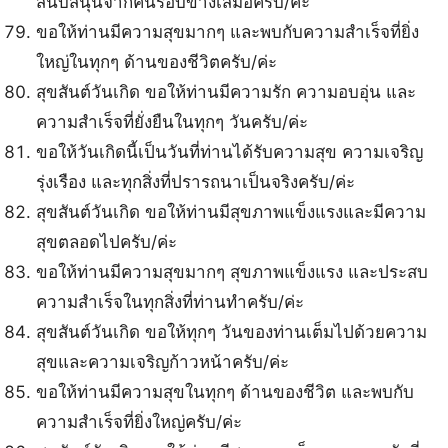
สนับสนุนจากคนรอบข้างเสมอครับ/ค่ะ
ขอให้ท่านมีความสุขมากๆ และพบกับความสำเร็จที่ยิ่ง
ใหญ่ในทุกๆ ด้านของชีวิตครับ/ค่ะ
สุขสันต์วันเกิด ขอให้ท่านมีความรัก ความอบอุ่น และ
ความสำเร็จที่ยั่งยืนในทุกๆ วันครับ/ค่ะ
ขอให้วันเกิดนี้เป็นวันที่ท่านได้รับความสุข ความเจริญ
รุ่งเรือง และทุกสิ่งที่ปรารถนาเป็นจริงครับ/ค่ะ
สุขสันต์วันเกิด ขอให้ท่านมีสุขภาพแข็งแรงและมีความ
สุขตลอดไปครับ/ค่ะ
ขอให้ท่านมีความสุขมากๆ สุขภาพแข็งแรง และประสบ
ความสำเร็จในทุกสิ่งที่ท่านทำครับ/ค่ะ
สุขสันต์วันเกิด ขอให้ทุกๆ วันของท่านเต็มไปด้วยความ
สุขและความเจริญก้าวหน้าครับ/ค่ะ
ขอให้ท่านมีความสุขในทุกๆ ด้านของชีวิต และพบกับ
ความสำเร็จที่ยิ่งใหญ่ครับ/ค่ะ