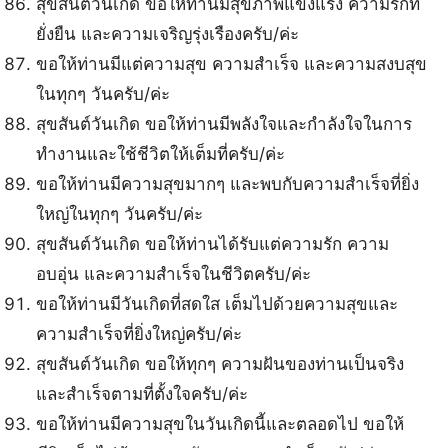
สุขสันต์วันเกิด ขอให้ท่านมีสุขภาพแข็งแรง ความรักที่
ยั่งยืน และความเจริญรุ่งเรืองครับ/ค่ะ
ขอให้ท่านมีแต่ความสุข ความสำเร็จ และความสงบสุข
ในทุกๆ วันครับ/ค่ะ
สุขสันต์วันเกิด ขอให้ท่านมีพลังใจและกำลังใจในการ
ทำงานและใช้ชีวิตให้เต็มที่ครับ/ค่ะ
ขอให้ท่านมีความสุขมากๆ และพบกับความสำเร็จที่ยิ่ง
ใหญ่ในทุกๆ วันครับ/ค่ะ
สุขสันต์วันเกิด ขอให้ท่านได้รับแต่ความรัก ความ
อบอุ่น และความสำเร็จในชีวิตครับ/ค่ะ
ขอให้ท่านมีวันเกิดที่สดใส เต็มไปด้วยความสุขและ
ความสำเร็จที่ยิ่งใหญ่ครับ/ค่ะ
สุขสันต์วันเกิด ขอให้ทุกๆ ความฝันของท่านเป็นจริง
และสำเร็จตามที่ตั้งใจครับ/ค่ะ
ขอให้ท่านมีความสุขในวันเกิดนี้และตลอดไป ขอให้