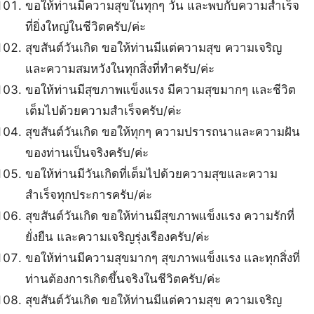
ขอให้ท่านมีความสุขในทุกๆ วัน และพบกับความสำเร็จ
ที่ยิ่งใหญ่ในชีวิตครับ/ค่ะ
สุขสันต์วันเกิด ขอให้ท่านมีแต่ความสุข ความเจริญ
และความสมหวังในทุกสิ่งที่ทำครับ/ค่ะ
ขอให้ท่านมีสุขภาพแข็งแรง มีความสุขมากๆ และชีวิต
เต็มไปด้วยความสำเร็จครับ/ค่ะ
สุขสันต์วันเกิด ขอให้ทุกๆ ความปรารถนาและความฝัน
ของท่านเป็นจริงครับ/ค่ะ
ขอให้ท่านมีวันเกิดที่เต็มไปด้วยความสุขและความ
สำเร็จทุกประการครับ/ค่ะ
สุขสันต์วันเกิด ขอให้ท่านมีสุขภาพแข็งแรง ความรักที่
ยั่งยืน และความเจริญรุ่งเรืองครับ/ค่ะ
ขอให้ท่านมีความสุขมากๆ สุขภาพแข็งแรง และทุกสิ่งที่
ท่านต้องการเกิดขึ้นจริงในชีวิตครับ/ค่ะ
สุขสันต์วันเกิด ขอให้ท่านมีแต่ความสุข ความเจริญ