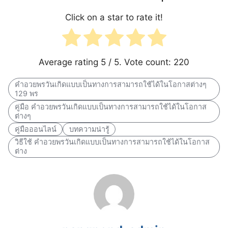
Click on a star to rate it!
Average rating
5
/ 5. Vote count:
220
คำอวยพรวันเกิดแบบเป็นทางการสามารถใช้ได้ในโอกาสต่างๆ
129 พร
คู่มือ คำอวยพรวันเกิดแบบเป็นทางการสามารถใช้ได้ในโอกาส
ต่างๆ
คู่มือออนไลน์
บทความน่ารู้
วิธีใช้ คำอวยพรวันเกิดแบบเป็นทางการสามารถใช้ได้ในโอกาส
ต่าง