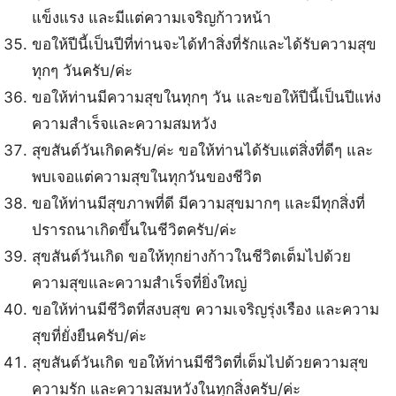
แข็งแรง และมีแต่ความเจริญก้าวหน้า
ขอให้ปีนี้เป็นปีที่ท่านจะได้ทำสิ่งที่รักและได้รับความสุข
ทุกๆ วันครับ/ค่ะ
ขอให้ท่านมีความสุขในทุกๆ วัน และขอให้ปีนี้เป็นปีแห่ง
ความสำเร็จและความสมหวัง
สุขสันต์วันเกิดครับ/ค่ะ ขอให้ท่านได้รับแต่สิ่งที่ดีๆ และ
พบเจอแต่ความสุขในทุกวันของชีวิต
ขอให้ท่านมีสุขภาพที่ดี มีความสุขมากๆ และมีทุกสิ่งที่
ปรารถนาเกิดขึ้นในชีวิตครับ/ค่ะ
สุขสันต์วันเกิด ขอให้ทุกย่างก้าวในชีวิตเต็มไปด้วย
ความสุขและความสำเร็จที่ยิ่งใหญ่
ขอให้ท่านมีชีวิตที่สงบสุข ความเจริญรุ่งเรือง และความ
สุขที่ยั่งยืนครับ/ค่ะ
สุขสันต์วันเกิด ขอให้ท่านมีชีวิตที่เต็มไปด้วยความสุข
ความรัก และความสมหวังในทุกสิ่งครับ/ค่ะ