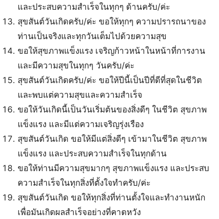
และประสบความสำเร็จในทุกๆ ด้านครับ/ค่ะ
สุขสันต์วันเกิดครับ/ค่ะ ขอให้ทุกๆ ความปรารถนาของ
ท่านเป็นจริงและทุกวันเต็มไปด้วยความสุข
ขอให้สุขภาพแข็งแรง เจริญก้าวหน้าในหน้าที่การงาน
และมีความสุขในทุกๆ วันครับ/ค่ะ
สุขสันต์วันเกิดครับ/ค่ะ ขอให้ปีนี้เป็นปีที่ดีที่สุดในชีวิต
และพบแต่ความสุขและความสำเร็จ
ขอให้วันเกิดนี้เป็นวันเริ่มต้นของสิ่งดีๆ ในชีวิต สุขภาพ
แข็งแรง และมีแต่ความเจริญรุ่งเรือง
สุขสันต์วันเกิด ขอให้มีแต่สิ่งดีๆ เข้ามาในชีวิต สุขภาพ
แข็งแรง และประสบความสำเร็จในทุกด้าน
ขอให้ท่านมีความสุขมากๆ สุขภาพแข็งแรง และประสบ
ความสำเร็จในทุกสิ่งที่ตั้งใจทำครับ/ค่ะ
สุขสันต์วันเกิด ขอให้ทุกสิ่งที่ท่านตั้งใจและทำงานหนัก
เพื่อมันเกิดผลสำเร็จอย่างที่คาดหวัง