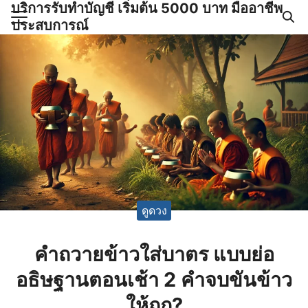
บริการรับทำบัญชี เริ่มต้น 5000 บาท มืออาชีพ
Skip
ประสบการณ์
to
Search
content
for:
ำบัญชีและภาษีครบวงจร |
GPOND
ดูดวง
คําถวายข้าวใส่บาตร แบบย่อ
อธิษฐานตอนเช้า 2 คำจบขันข้าว
ให้ถูก?