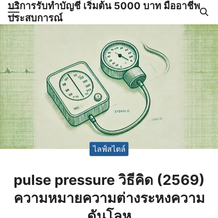
บริการรับทำบัญชี เริ่มต้น 5000 บาท มืออาชีพ
Skip
ประสบการณ์
to
Search
content
for:
ำบัญชีและภาษีครบวงจร |
GPOND
ไลฟ์สไตล์
pulse pressure วิธีคิด (2569)
ความหมายความต่างระหงความ
ดันโลห