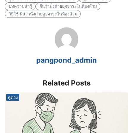
บทความน่ารู้
ฝันว่านั่งถ่ายอุจจาระในห้องส้วม
วิธีใช้ ฝันว่านั่งถ่ายอุจจาระในห้องส้วม
pangpond_admin
Related Posts
ดูดวง