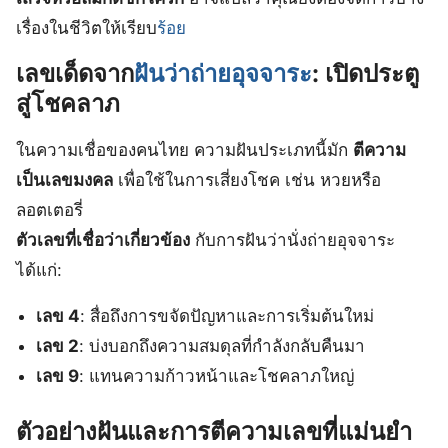
เรื่องในชีวิตให้เรียบ
ร้อย
เลขเด็ดจาก
ฝันว่าถ่ายอุจจาระ
: เปิดประตู
สู่โชคลาภ
ในความเชื่อของคนไทย ความฝันประเภทนี้มัก
ตีความ
เป็นเลขมงคล
เพื่อใช้ในการเสี่ยงโชค เช่น หวยหรือ
ลอตเตอรี่
ตัวเลขที่เชื่อว่าเกี่ยวข้อง
กับการฝันว่านั่งถ่ายอุจจาระ
ได้แก่:
เลข 4
: สื่อถึงการขจัดปัญหาและการเริ่มต้นใหม่
เลข 2
: บ่งบอกถึงความสมดุลที่กำลังกลับคืนมา
เลข 9
: แทนความก้าวหน้าและโชคลาภใหญ่
ตัวอย่างฝันและการตีความเลขที่แม่นยำ