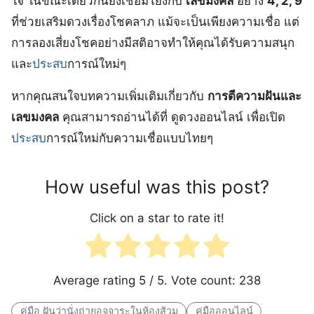
ใจ ในขณะเดียวกันยังเชื่อมโยงกับ
เลขมงคล
อย่าง
4, 2, 9
ที่ช่วยเสริมดวงเรื่องโชคลาภ แม้จะเป็นเพียงความเชื่อ แต่
การลองเสี่ยงโชคอย่างมีสติอาจทำให้คุณได้รับความสนุก
และ
ประสบ
การณ์ใหม่ๆ
หากคุณสนใจบทความเพิ่มเติมเกี่ยวกับ
การตีความฝันและ
เลขมงคล
คุณสามารถอ่านได้ที่ ดูดวงออนไลน์ เพื่อเปิด
ประสบ
การณ์ใหม่กับความเชื่อแบบไทยๆ
How useful was this post?
Click on a star to rate it!
Average rating
5
/ 5. Vote count:
238
คู่มือ ฝันว่านั่งถ่ายอุจจาระในห้องส้วม
คู่มือออนไลน์