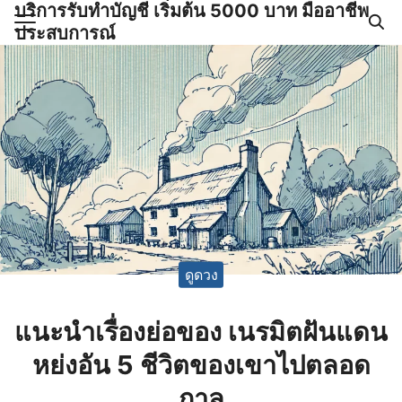
บริการรับทำบัญชี เริ่มต้น 5000 บาท มืออาชีพ
Skip
ประสบการณ์
to
Search
content
for:
ำบัญชีและภาษีครบวงจร |
GPOND
ดูดวง
แนะนำเรื่องย่อของ เนรมิตฝันแดน
หย่งอัน 5 ชีวิตของเขาไปตลอด
กาล