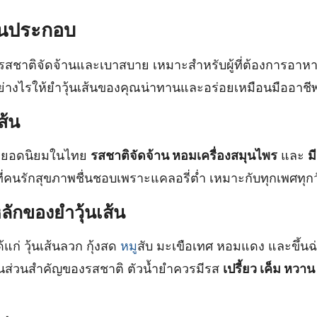
ส่วนประกอบ
ี่รสชาติจัดจ้านและเบาสบาย เหมาะสำหรับผู้ที่ต้องการอาห
อย่างไรให้ยำวุ้นเส้นของคุณน่าทานและอร่อยเหมือนมืออาชี
ส้น
ูยำยอดนิยมในไทย
รสชาติจัดจ้าน หอมเครื่องสมุนไพร
และ
ม
ที่คนรักสุขภาพชื่นชอบเพราะแคลอรี่ต่ำ เหมาะกับทุกเพศทุกว
ักของยำวุ้นเส้น
้แก่ วุ้นเส้นลวก กุ้งสด
หมู
สับ มะเขือเทศ หอมแดง และขึ้นฉ
ป็นส่วนสำคัญของรสชาติ ตัวน้ำยำควรมีรส
เปรี้ยว เค็ม หวา