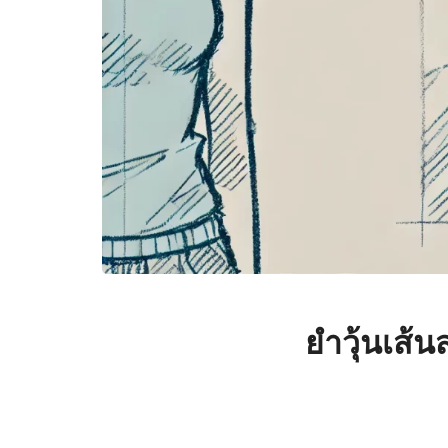
ยําวุ้นเส