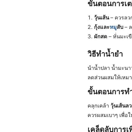
ขั้นตอนการเ
วุ้นเส้น
– ควรลวก
กุ้งและ
หมู
สับ
– ล
ผักสด
– หั่นมะเ
วิธีทำน้ำยำ
นำน้ำปลา น้ำมะนาว
ลดส่วนผสมให้เหมาะ
ขั้นตอนการทำ
คลุกเคล้า
วุ้นเส้นล
ควรผสมเบาๆ เพื่อให
เคล็ดลับการเพ