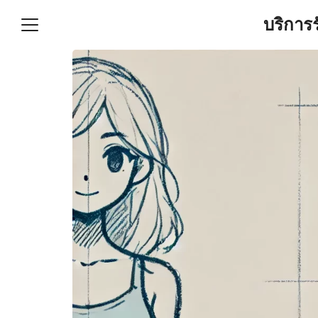
Skip
บริการ
to
content
S
fo
ำบัญชีและภาษีครบวงจร |
GPOND