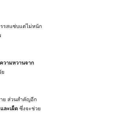
ารรสแซ่บแต่ไม่หนัก
พ
ีความหวานจาก
ัย
่าย ส่วนสำคัญอีก
น และเผ็ด
ซึ่งจะช่วย