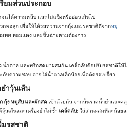
ตรียมส่วนประกอบ
จนได้ความหนึบ และไม่แข็งหรืออ่อนเกินไป
วกพอสุก เพื่อให้ได้รสหวานจากกุ้งและรสชาติดีจาก
หมู
ขือเทศ หอมแดง และขึ้นฉ่ายตามต้องการ
 น้ำตาล และพริกสดมาผสมกัน เคล็ดลับคือปรับรสชาติให้ไ
กับความชอบ อาจใส่น้ำตาลเล็กน้อยเพื่อตัดรสเปรี้ยว
ยำวุ้นเส้น
วก กุ้ง หมูสับ และผักสด
เข้าด้วยกัน จากนั้นราดน้ำยำและคลุก
้วุ้นเส้นและเครื่องยำไม่ช้ำ
เคล็ดลับ:
ใส่ส่วนผสมทีละน้อยแล
ิ่มรสชาติ