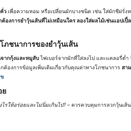
คั่ว
เพื่อความหอม หรือเปลี่ยนผักบางชนิด เช่น ใส่ผักชีฝรั่งหร
ต้องการยำวุ้นเส้นที่ไม่เหมือนใคร ลองใส่ผลไม้เช่นแอปเปิ้ล
โภชนาการของยำวุ้นเส้น
จากกุ้งและหมูสับ
ไฟเบอร์จากผักที่ใส่ลงไป และแคลอรี่ต่
ากต้องการข้อมูลเพิ่มเติมเกี่ยวกับคุณค่าทางโภชนาการ
สามา
ุข
อย
งไรให้อร่อยและไม่นิ่มเกินไป?
– ควรควบคุมการลวกวุ้นเส้นให