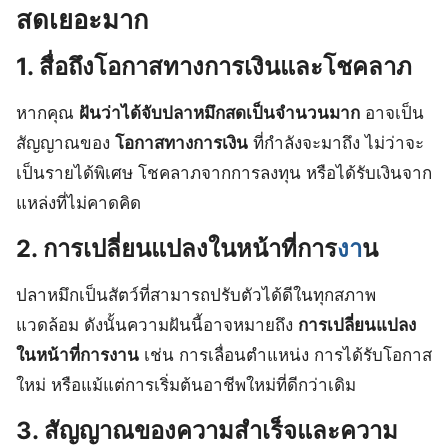
สดเยอะมาก
1. สื่อถึงโอกาสทางการเงินและโชคลาภ
หากคุณ
ฝันว่าได้จับปลาหมึกสดเป็นจำนวนมาก
อาจเป็น
สัญญาณของ
โอกาสทางการเงิน
ที่กำลังจะมาถึง ไม่ว่าจะ
เป็นรายได้พิเศษ โชคลาภจากการลงทุน หรือได้รับเงินจาก
แหล่งที่ไม่คาดคิด
2. การเปลี่ยนแปลงในหน้าที่การ
งา
น
ปลาหมึกเป็นสัตว์ที่สามารถปรับตัวได้ดีในทุกสภาพ
แวดล้อม ดังนั้นความฝันนี้อาจหมายถึง
การเปลี่ยนแปลง
ในหน้าที่การงาน
เช่น การเลื่อนตำแหน่ง การได้รับโอกาส
ใหม่ หรือแม้แต่การเริ่มต้นอาชีพใหม่ที่ดีกว่าเดิม
3. สัญญาณของความสำเร็จและความ