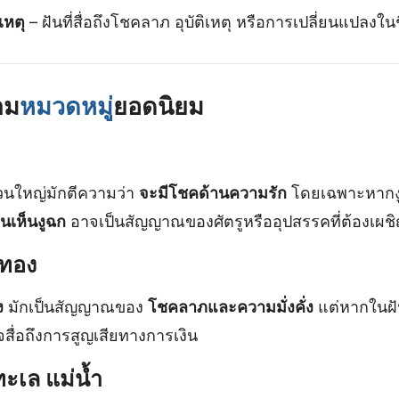
เหตุ
– ฝันที่สื่อถึงโชคลาภ อุบัติเหตุ หรือการเปลี่ยนแปลงในช
าม
หมวดหมู่
ยอดนิยม
วนใหญ่มักตีความว่า
จะมีโชคด้านความรัก
โดยเฉพาะหากงู
ันเห็นงูฉก
อาจเป็นสัญญาณของศัตรูหรืออุปสรรคที่ต้องเผช
 ทอง
ง
มักเป็นสัญญาณของ
โชคลาภและความมั่งคั่ง
แต่หากในฝั
ื่อถึงการสูญเสียทางการเงิน
ทะเล แม่น้ำ