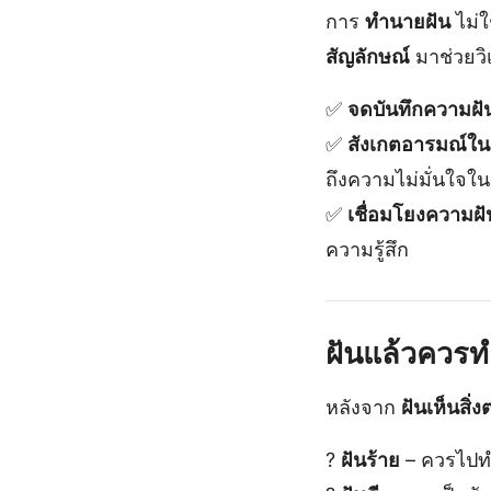
การ
ทำนายฝัน
ไม่ใ
สัญลักษณ์
มาช่วยวิเ
✅
จดบันทึกความฝัน
✅
สังเกตอารมณ์ใน
ถึงความไม่มั่นใจใน
✅
เชื่อมโยงความฝัน
ความรู้สึก
ฝันแล้วควรท
หลังจาก
ฝันเห็นสิ่ง
?
ฝันร้าย
– ควรไปทำบ