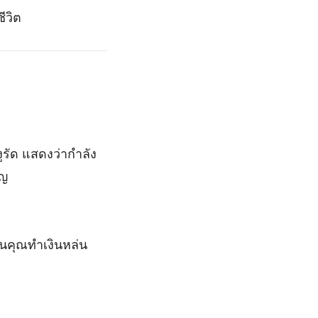
ีวิต
รัด แสดงว่ากำลัง
ิญ
นคุณทำเงินหล่น