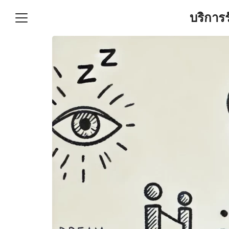
Skip
บริการ
to
content
S
fo
ำบัญชีและภาษีครบวงจร |
GPOND