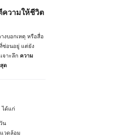
ีความให้ชีวิต
างบอกเหตุ หรือสื่อ
่ซ่อนอยู่ แต่ยัง
ณเจาะลึก
ความ
่สุด
 ได้แก่
วัน
พแวดล้อม