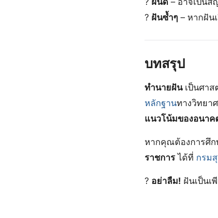
?
ฝันดี
– อาจเป็นส
?
ฝันซ้ำๆ
– หากฝันเ
บทสรุป
ทำนายฝัน
เป็นศาสต
หลักฐาน
ทางวิทยาศา
แนวโน้มของอนาค
หากคุณต้องการศึกษา
ราชการ
ได้ที่
กรมส
?
อย่าลืม!
ฝันเป็นเพ