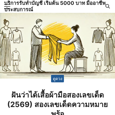
บริการรับทำบัญชี เริ่มต้น 5000 บาท มืออาชีพ
Skip
ประสบการณ์
to
Search
content
for:
ำบัญชีและภาษีครบวงจร |
GPOND
ดูดวง
ฝันว่าได้เสื้อผ้ามือสองเลขเด็ด
(2569) สองเลขเด็ดความหมาย
พร้อ