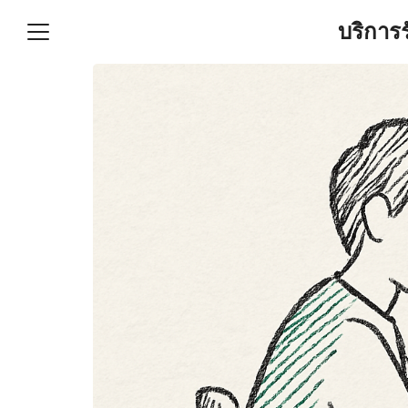
Skip
บริการ
to
content
S
fo
ำบัญชีและภาษีครบวงจร |
GPOND