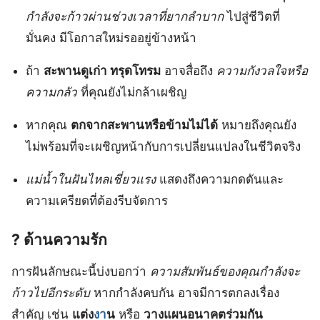
กำลังจะก้าวผ่านช่วงเวลาที่ยากลำบาก
ไปสู่ชีวิตที่
มั่นคง มีโอกาสใหม่รออยู่ข้างหน้า
ถ้า
สะพานดูเก่า ทรุดโทรม
อาจสื่อถึง
ความกังวลใจหรือ
ความกลัว
ที่คุณยังไม่กล้าเผชิญ
หากคุณ
ตกจากสะพานหรือข้ามไม่ได้
หมายถึงคุณยัง
ไม่พร้อมที่จะเผชิญหน้ากับการเปลี่ยนแปลงในชีวิตจริง
แม่น้ำในฝันไหลเชี่ยวแรง
แสดงถึงความกดดันและ
ความเครียดที่ต้องรีบจัดการ
? ด้านความรัก
การฝันลักษณะนี้บ่งบอกว่า
ความสัมพันธ์ของคุณกำลังจะ
ก้าวไปอีกระดับ
หากกำลังคบกัน อาจมีการตกลงเรื่อง
สำคัญ เช่น
แต่ง
งา
น
หรือ
วางแผนอนาคตร่วมกัน