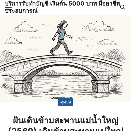
บริการรับทำบัญชี เริ่มต้น 5000 บาท มืออาชีพ
Skip
ประสบการณ์
to
Search
content
for:
ำบัญชีและภาษีครบวงจร |
GPOND
ดูดวง
ฝันเดินข้ามสะพานแม่น้ำใหญ่