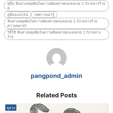
คู่มือ ฟันล่างหลุดฝันในความฝันหลายคนเคยเจอ 2 กังวลลางร้าย
ค
คู่มือออนไลน์
บทความน่ารู้
ฟันล่างหลุดฝันในความฝันหลายคนเคยเจอ 2 กังวลลางร้าย
ความหมาย?
วิธีใช้ ฟันล่างหลุดฝันในความฝันหลายคนเคยเจอ 2 กังวลลาง
ร้าย
pangpond_admin
Related Posts
ดูดวง