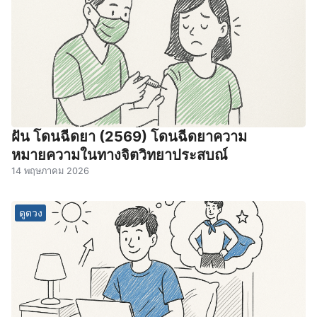
ฝัน โดนฉีดยา (2569) โดนฉีดยาความ
หมายความในทางจิตวิทยาประสบณ์
14 พฤษภาคม 2026
ดูดวง