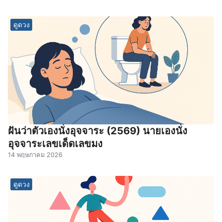
ดูดวง
ฝันว่าตัวเองนั่งอุจจาระ (2569) นายเองนั่ง
อุจจาระเลขเด็ดเลขมง
14 พฤษภาคม 2026
ดูดวง