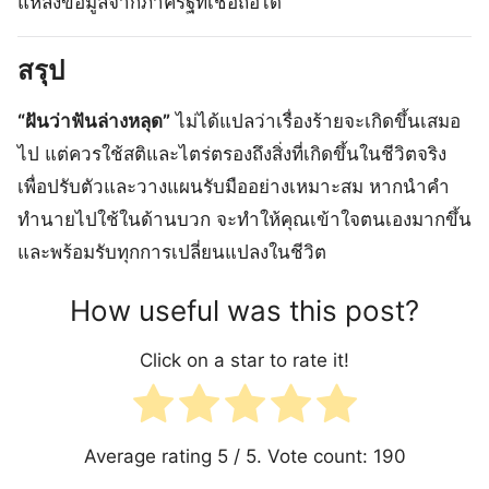
แหล่งข้อมูลจากภาครัฐที่เชื่อถือได้
สรุป
“ฝันว่าฟันล่างหลุด”
ไม่ได้แปลว่าเรื่องร้ายจะเกิดขึ้นเสมอ
ไป แต่ควรใช้สติและไตร่ตรองถึงสิ่งที่เกิดขึ้นในชีวิตจริง
เพื่อปรับตัวและวางแผนรับมืออย่างเหมาะสม หากนำคำ
ทำนายไปใช้ในด้านบวก จะทำให้คุณเข้าใจตนเองมากขึ้น
และพร้อมรับทุกการเปลี่ยนแปลงในชีวิต
How useful was this post?
Click on a star to rate it!
Average rating
5
/ 5. Vote count:
190