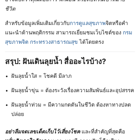
ชีวิต
สำหรับข้อมูลเพิ่มเติมเกี่ยวกับ
การดูแลสุขภาพ
จิตหรือคำ
แนะนำด้านพฤติกรรม สามารถเยี่ยมชมเว็บไซต์ของ
กรม
สุขภาพจิต กระทรวงสาธารณสุข
ได้โดยตรง
สรุป: ฝันเดินลุยน้ำ สื่ออะไรบ้าง?
ฝันลุยน้ำใส = โชคดี มีลาภ
ฝันลุยน้ำขุ่น = ต้องระวังเรื่องความสัมพันธ์และอุปสรรค
ฝันลุยน้ำท่วม = มีความกดดันในชีวิต ต้องหาทางปลด
ปล่อย
อย่าลืมจดเลขเด็ดเก็บไว้เสี่ยงโชค
และที่สำคัญที่สุดคือ