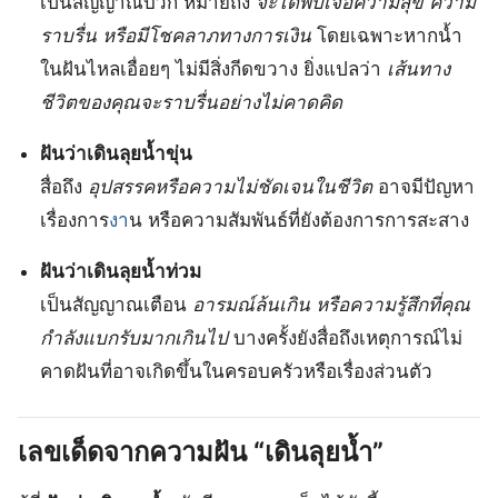
เป็นสัญญาณบวก หมายถึง
จะได้พบเจอความสุข ความ
ราบรื่น หรือมีโชคลาภทางการเงิน
โดยเฉพาะหากน้ำ
ในฝันไหลเอื่อยๆ ไม่มีสิ่งกีดขวาง ยิ่งแปลว่า
เส้นทาง
ชีวิตของคุณจะราบรื่นอย่างไม่คาดคิด
ฝันว่าเดินลุยน้ำขุ่น
สื่อถึง
อุปสรรคหรือความไม่ชัดเจนในชีวิต
อาจมีปัญหา
เรื่องการ
งา
น หรือความสัมพันธ์ที่ยังต้องการการสะสาง
ฝันว่าเดินลุยน้ำท่วม
เป็นสัญญาณเตือน
อารมณ์ล้นเกิน หรือความรู้สึกที่คุณ
กำลังแบกรับมากเกินไป
บางครั้งยังสื่อถึงเหตุการณ์ไม่
คาดฝันที่อาจเกิดขึ้นในครอบครัวหรือเรื่องส่วนตัว
เลขเด็ดจากความฝัน “เดินลุยน้ำ”