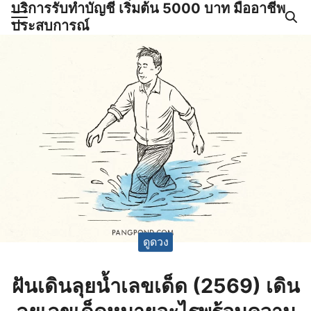
บริการรับทำบัญชี เริ่มต้น 5000 บาท มืออาชีพ
Skip
ประสบการณ์
to
Search
content
for:
ำบัญชีและภาษีครบวงจร |
GPOND
ดูดวง
ฝันเดินลุยน้ำเลขเด็ด (2569) เดิน