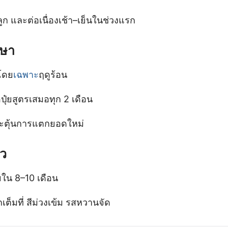
ูก และต่อเนื่องเช้า–เย็นในช่วงแรก
กษา
โดย
เฉพาะ
ฤดูร้อน
ือปุ๋ยสูตรเสมอทุก 2 เดือน
อกระตุ้นการแตกยอดใหม่
ยว
ายใน 8–10 เดือน
กเต็มที่ สีม่วงเข้ม รสหวานจัด