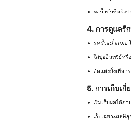
รดน้ำทันทีหลังปล
4.
การดูแลรั
รดน้ำสม่ำเสมอ
ใส่ปุ๋ยอินทรีย์หร
ตัดแต่งกิ่งเพื่
5.
การเก็บเกี่
เริ่มเก็บผลได้ภ
เก็บเฉพาะผลที่สุ