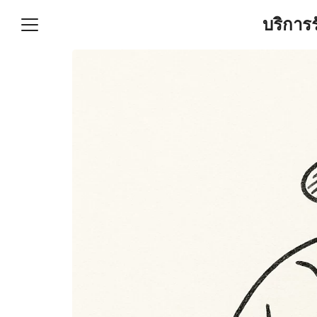
Skip
บริการ
to
content
S
fo
ำบัญชีและภาษีครบวงจร |
GPOND