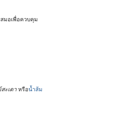
สมอเพื่อควบคุม
์สะเดา
หรือ
น้ำส้ม