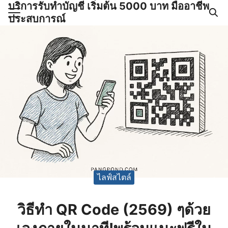
บริการรับทำบัญชี เริ่มต้น 5000 บาท มืออาชีพ
Skip
ประสบการณ์
to
Search
content
for:
ำบัญชีและภาษีครบวงจร |
GPOND
ไลฟ์สไตล์
วิธีทำ QR Code (2569) ๆด้วย