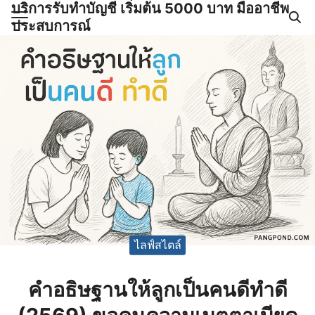
บริการรับทำบัญชี เริ่มต้น 5000 บาท มืออาชีพ
Skip
ประสบการณ์
to
Search
content
for:
ำบัญชีและภาษีครบวงจร |
GPOND
ไลฟ์สไตล์
คำอธิษฐานให้ลูกเป็นคนดีทำดี