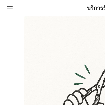
Skip
บริการ
to
content
S
fo
ำบัญชีและภาษีครบวงจร |
GPOND