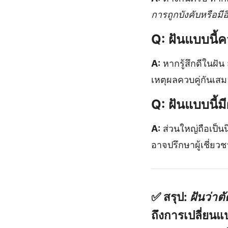
การถูกบังคับหรือมี
Q: ฝันแบบนี้ค
A:
หากรู้สึกดีในฝั
เหตุผลควบคู่กันเส
Q: ฝันแบบนี้ม
A:
ส่วนใหญ่ถือเป็นน
อาจปรึกษาผู้เชี่ยว
✅
สรุป:
ฝันว่าต
ถึงการเปลี่ยนแ