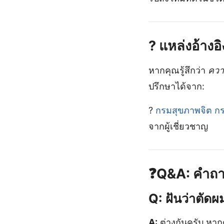
?
แหล่งอ้างอ
หากคุณรู้สึกว่า
ควา
ปรึกษาได้จาก:
?
กรมสุขภาพจิต ก
จากผู้เชี่ยวชาญ
❓
Q&A: คำถามท
Q: ฝันว่าตัดผ
A:
ต่างกันครับ หา