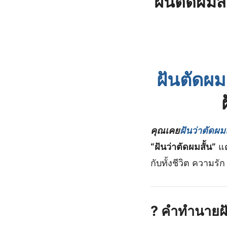
ฝันตัดผม
ฝันตัดผม
คุณเคย
ฝันว่าตัดผมส
“ฝันว่าตัดผมสั้น”
แต
กับทั้งชีวิต ความร
?
คำทำนายฝัน