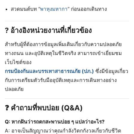
สวดมนต์บท “
พาหุงมหากา
” ก่อนออกเดินทาง
? อ้างอิงหน่วยงานที่เกี่ยวข้อง
สำหรับผู้ที่ต้องการข้อมูลเพิ่มเติมเกี่ยวกับความปลอดภัย
ทางถนน และอุบัติเหตุในชีวิตจริง สามารถเข้าเยี่ยมชม
เว็บไซต์ของ
กรมป้องกันและบรรเทาสาธารณภัย (ปภ.)
ซึ่งมีข้อมูลเกี่ยว
กับการเตรียมตัวรับมืออุบัติเหตุและการเดินทางอย่าง
ปลอดภัย
❓ คำถามที่พบบ่อย (Q&A)
Q: หากฝันว่ารถตกสะพานบ่อย ๆ แปลว่าอะไร?
A: อาจเป็นสัญญาณว่าคุณกำลังวิตกกังวลเกี่ยวกับชีวิต