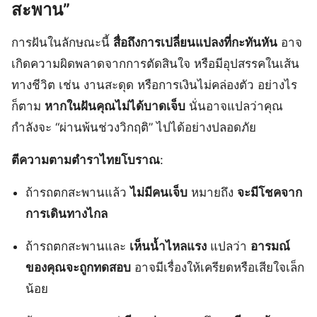
สะพาน”
การฝันในลักษณะนี้
สื่อถึงการเปลี่ยนแปลงที่กะทันหัน
อาจ
เกิดความผิดพลาดจากการตัดสินใจ หรือมีอุปสรรคในเส้น
ทางชีวิต เช่น งานสะดุด หรือการเงินไม่คล่องตัว อย่างไร
ก็ตาม
หากในฝันคุณไม่ได้บาดเจ็บ
นั่นอาจแปลว่าคุณ
กำลังจะ “ผ่านพ้นช่วงวิกฤติ” ไปได้อย่างปลอดภัย
ตีความตามตำราไทยโบราณ
:
ถ้ารถตกสะพานแล้ว
ไม่มีคนเจ็บ
หมายถึง
จะมีโชคจาก
การเดินทางไกล
ถ้ารถตกสะพานและ
เห็นน้ำไหลแรง
แปลว่า
อารมณ์
ของคุณจะถูกทดสอบ
อาจมีเรื่องให้เครียดหรือเสียใจเล็ก
น้อย