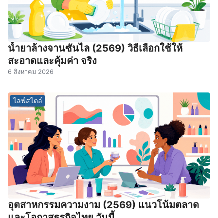
น้ำยาล้างจานซันไล (2569) วิธีเลือกใช้ให้
สะอาดและคุ้มค่า จริง
6 สิงหาคม 2026
ไลฟ์สไตล์
อุตสาหกรรมความงาม (2569) แนวโน้มตลาด
และโอกาสธุรกิจไทย วันนี้