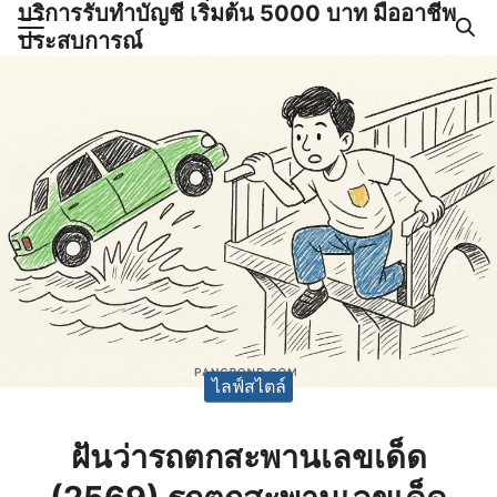
บริการรับทำบัญชี เริ่มต้น 5000 บาท มืออาชีพ
Skip
ประสบการณ์
to
Search
content
for:
ำบัญชีและภาษีครบวงจร |
GPOND
ไลฟ์สไตล์
ฝันว่ารถตกสะพานเลขเด็ด