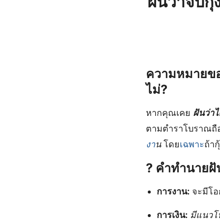
ฝันว่าจับ
ความหมายของค
ไม่?
หากคุณเคย
ฝันว่าได
ตามตำราโบราณถือ
งา
น
โดย
เฉพาะ
ถ้าก
?
คำทำนายฝั
การงาน:
จะมีโอก
การเงิน:
มีแนวโน