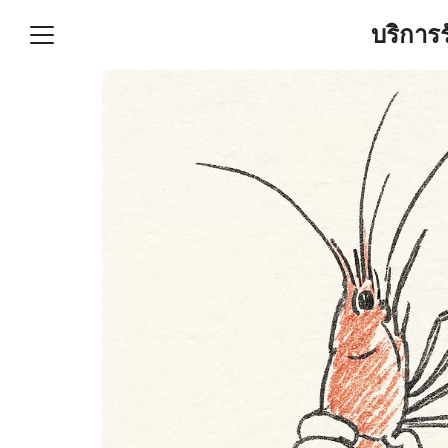
Skip
บริการ
to
content
S
fo
ำบัญชีและภาษีครบวงจร |
GPOND