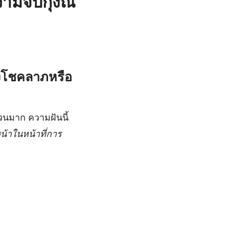
ามจับกุ้งณ
่งโชคลาภหรือ
ำนวนมาก ความฝันนี้
น้าในหน้าที่การ