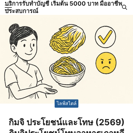
บริการรับทำบัญชี เริ่มต้น 5000 บาท มืออาชีพ
Skip
ประสบการณ์
to
Search
content
for:
ำบัญชีและภาษีครบวงจร |
GPOND
ไลฟ์สไตล์
กิมจิ ประโยชน์และโทษ (2569)