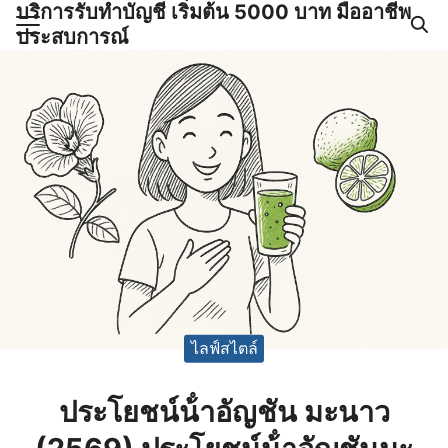
บริการรับทำบัญชี เริ่มต้น 5000 บาท มืออาชีพ
Skip
ประสบการณ์
to
Search
content
for:
ำบัญชีและภาษีครบวงจร |
GPOND
ไลฟ์สไตล์
ประโยชน์น้ําอัญชัน มะนาว