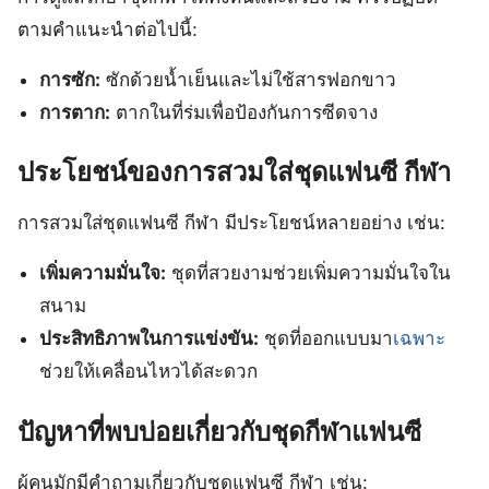
ตามคำแนะนำต่อไปนี้:
การซัก:
ซักด้วยน้ำเย็นและไม่ใช้สารฟอกขาว
การตาก:
ตากในที่ร่มเพื่อป้องกันการซีดจาง
ประโยชน์ของการสวมใส่ชุดแฟนซี กีฬา
การสวมใส่ชุดแฟนซี กีฬา มีประโยชน์หลายอย่าง เช่น:
เพิ่มความมั่นใจ:
ชุดที่สวยงามช่วยเพิ่มความมั่นใจใน
สนาม
ประสิทธิภาพในการแข่งขัน:
ชุดที่ออกแบบมา
เฉพาะ
ช่วยให้เคลื่อนไหวได้สะดวก
ปัญหาที่พบบ่อยเกี่ยวกับชุดกีฬาแฟนซี
ผู้คนมักมีคำถามเกี่ยวกับชุดแฟนซี กีฬา เช่น: