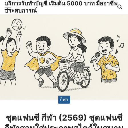
บริการรับทำบัญชี เริ่มต้น 5000 บาท มืออาชีพ
Skip
ประสบการณ์
to
Search
content
for:
ำบัญชีและภาษีครบวงจร |
GPOND
กีฬา
ชุดแฟนซี กีฬา (2569) ชุดแฟนซี