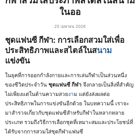
กีฬาสวมใส่ประภาพสไตล์ในสนาม
ในออ
25 เมษายน 2026
ชุดแฟนซี กีฬา: การเลือกสวมใส่เพื่อ
ประสิทธิภาพและสไตล์ในส
นาม
แข่งขัน
ในยุคที่การออกกำลังกายและการเล่นกีฬาเป็นส่วนหนึ่ง
ของชีวิตประจำวัน
ชุดแฟนซี กีฬา
จึงกลายเป็นสิ่งที่สำคัญ
ไม่เพียงแต่ในด้านความสวย
งา
ม แต่ยังส่งผลต่อ
ประสิทธิภาพในการแข่งขันอีกด้วย ในบทความนี้ เราจะ
มาสำรวจเกี่ยวกับชุดแฟนซีสำหรับกีฬาในหลากหลาย
ประเภท รวมถึงวิธีการเลือกชุดที่เหมาะสมและประโยชน์ที่
ได้รับจากการสวมใส่ชุดกีฬาแฟนซี