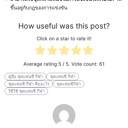
ขึ้นอยู่กับกฎของการแข่งขัน
How useful was this post?
Click on a star to rate it!
Average rating
5
/ 5. Vote count:
61
คู่มือ ชุดแฟนซี กีฬา
ชุดแฟนซี กีฬา
ชุดแฟนซี กีฬา คืออะไร
ชุดแฟนซีกีฬา
วิธีใช้ ชุดแฟนซี กีฬา