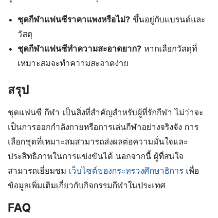
ชุดกีฬาแฟนซีราคาแพงหรือไม่?
ขึ้นอยู่กับแบรนด์และ
วัสดุ
ชุดกีฬาแฟนซีทำความสะอาดยาก?
หากเลือกวัสดุที่
เหมาะสมจะทำความสะอาดง่าย
สรุป
ชุดแฟนซี กีฬา เป็นสิ่งที่สำคัญสำหรับผู้ที่รักกีฬา ไม่ว่าจะ
เป็นการออกกำลังกายหรือการเล่นกีฬาอย่างจริงจัง การ
เลือกชุดที่เหมาะสมสามารถส่งผลต่อความมั่นใจและ
ประสิทธิภาพในการแข่งขันได้ นอกจากนี้ ผู้ที่สนใจ
สามารถเยี่ยมชม
เว็บไซต์ของกระทรวงศึกษาธิการ
เพื่อ
ข้อมูลเพิ่มเติมเกี่ยวกับกิจกรรมกีฬาในประเทศ
FAQ