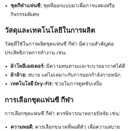
ชุดกีฬาแฟนซี:
ชุดที่ออกแบบมาเพื่อการแสดงหรือ
กิจกรรมพิเศษ
วัสดุและเทคโนโลยีในการผลิต
วัสดุที่ใช้ในการผลิตชุดแฟนซี กีฬา มีความสำคัญต่อ
ประสิทธิภาพการทำงาน เช่น:
ผ้าโพลีเอสเตอร์:
มีความทนทานและระบายอากาศได้ดี
ผ้าฝ้าย:
สบาย แต่ไม่เหมาะกับการออกกำลังกายหนัก
เทคโนโลยี Dry-Fit:
ช่วยในการดูดซับเหงื่อ
การเลือกชุดแฟนซี กีฬา
การเลือกชุดแฟนซี กีฬา ควรพิจารณาหลายปัจจัย เช่น:
ความพอดี:
ควรเลือกขนาดที่พอดีตัว เพื่อความสบาย