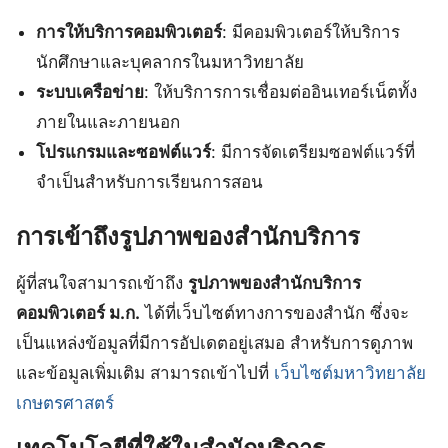
การให้บริการคอมพิวเตอร์
: มีคอมพิวเตอร์ให้บริการ
นักศึกษาและบุคลากรในมหาวิทยาลัย
ระบบเครือข่าย
: ให้บริการการเชื่อมต่ออินเทอร์เน็ตทั้ง
ภายในและภายนอก
โปรแกรมและซอฟต์แวร์
: มีการจัดเตรียมซอฟต์แวร์ที่
จำเป็นสำหรับการเรียนการสอน
การเข้าถึงรูปภาพของสำนักบริการ
ผู้ที่สนใจสามารถเข้าถึง
รูปภาพของสำนักบริการ
คอมพิวเตอร์ ม.ก.
ได้ที่เว็บไซต์ทางการของสำนัก ซึ่งจะ
เป็นแหล่งข้อมูลที่มีการอัปเดตอยู่เสมอ สำหรับการดูภาพ
และข้อมูลเพิ่มเติม สามารถเข้าไปที่
เว็บไซต์มหาวิทยาลัย
เกษตรศาสตร์