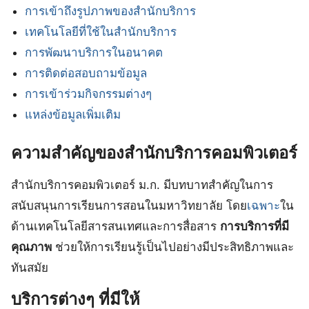
การเข้าถึงรูปภาพของสำนักบริการ
เทคโนโลยีที่ใช้ในสำนักบริการ
การพัฒนาบริการในอนาคต
การติดต่อสอบถามข้อมูล
การเข้าร่วมกิจกรรมต่างๆ
แหล่งข้อมูลเพิ่มเติม
ความสำคัญของสำนักบริการคอมพิวเตอร์
สำนักบริการคอมพิวเตอร์ ม.ก. มีบทบาทสำคัญในการ
สนับสนุนการเรียนการสอนในมหาวิทยาลัย โดย
เฉพาะ
ใน
ด้านเทคโนโลยีสารสนเทศและการสื่อสาร
การบริการที่มี
คุณภาพ
ช่วยให้การเรียนรู้เป็นไปอย่างมีประสิทธิภาพและ
ทันสมัย
บริการต่างๆ ที่มีให้