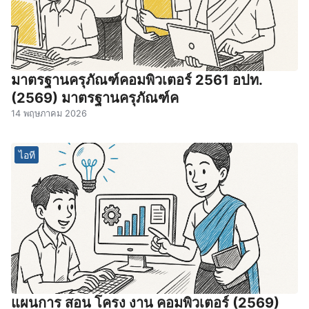
มาตรฐานครุภัณฑ์คอมพิวเตอร์ 2561 อปท.
(2569) มาตรฐานครุภัณฑ์ค
14 พฤษภาคม 2026
ไอที
แผนการ สอน โครง งาน คอมพิวเตอร์ (2569)