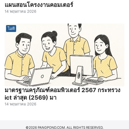
แผนสอนโครงงานคอมเตอร์
14 พฤษภาคม 2026
ไอที
มาตรฐานครุภัณฑ์คอมพิวเตอร์ 2567 กระทรวง
ict ล่าสุด (2569) มา
14 พฤษภาคม 2026
©2026 PANGPOND.COM. ALL RIGHTS RESERVED.