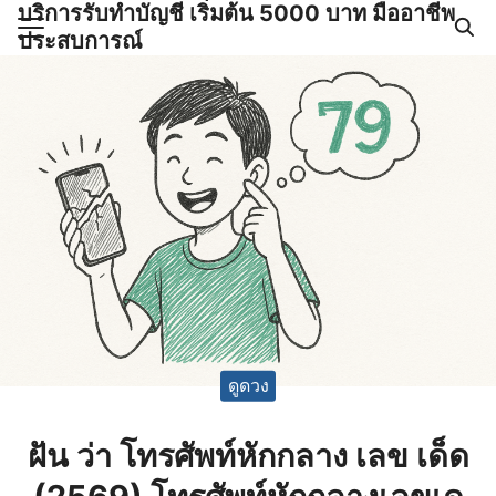
บริการรับทำบัญชี เริ่มต้น 5000 บาท มืออาชีพ
Skip
ประสบการณ์
to
Search
content
for:
ำบัญชีและภาษีครบวงจร |
GPOND
ดูดวง
ฝัน ว่า โทรศัพท์หักกลาง เลข เด็ด