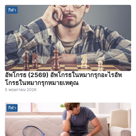
กีฬา
อัพโกรธ (2569) อัพโกรธในหมากรุกอะไรอัพ
โกรธในหมากรุกหมายเหตุณ
5 พฤษภาคม 2026
กีฬา