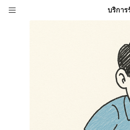
Skip
บริการ
to
content
S
fo
ำบัญชีและภาษีครบวงจร |
GPOND