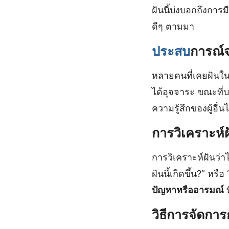
ฝันนี้บ่งบอกถึงการม
ดีๆ ตามมา
ประสบ
การณ์จ
หลายคนที่เคยฝันใน
ได้อุจจาระ ขณะที่
ความรู้สึกของผู้อื่นได
การวิเคราะห์ฝ
การวิเคราะห์ฝันว่า
ฝันนี้เกิดขึ้น?” หร
ปัญหาหรืออารมณ์
ท
วิธีการจัดการ