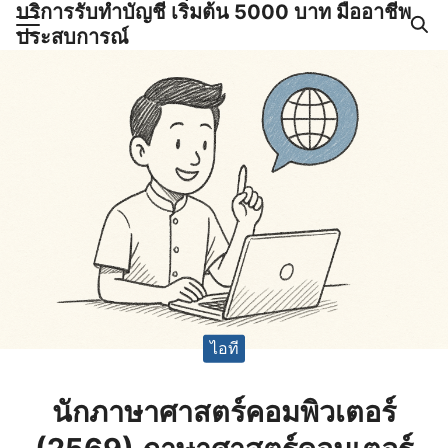
บริการรับทำบัญชี เริ่มต้น 5000 บาท มืออาชีพ
Skip
ประสบการณ์
to
Search
content
for:
ำบัญชีและภาษีครบวงจร |
GPOND
ไอที
นักภาษาศาสตร์คอมพิวเตอร์