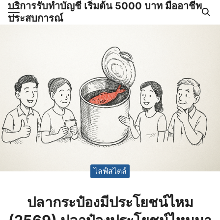
บริการรับทำบัญชี เริ่มต้น 5000 บาท มืออาชีพ
Skip
ประสบการณ์
to
Search
content
for:
ำบัญชีและภาษีครบวงจร |
GPOND
ไลฟ์สไตล์
ปลากระป๋องมีประโยชน์ไหม