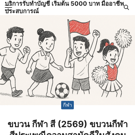
บริการรับทำบัญชี เริ่มต้น 5000 บาท มืออาชีพ
Skip
ประสบการณ์
to
Search
content
for:
ำบัญชีและภาษีครบวงจร |
GPOND
กีฬา
ขบวน กีฬา สี (2569) ขบวนกีฬา