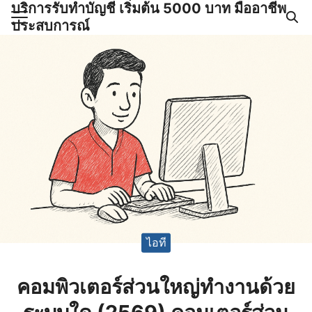
บริการรับทำบัญชี เริ่มต้น 5000 บาท มืออาชีพ
Skip
ประสบการณ์
to
Search
content
for:
ำบัญชีและภาษีครบวงจร |
GPOND
ไอที
คอมพิวเตอร์ส่วนใหญ่ทํางานด้วย