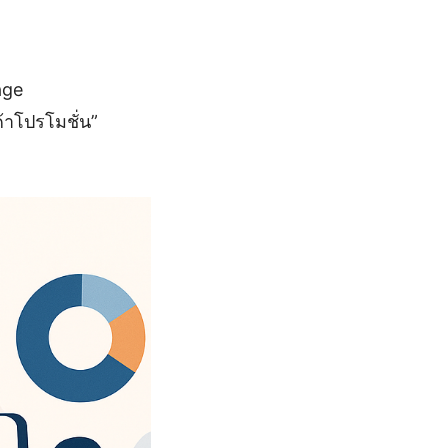
age
้าโปรโมชั่น”