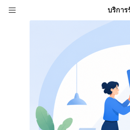
Skip
บริการ
to
content
S
fo
ำบัญชีและภาษีครบวงจร |
GPOND