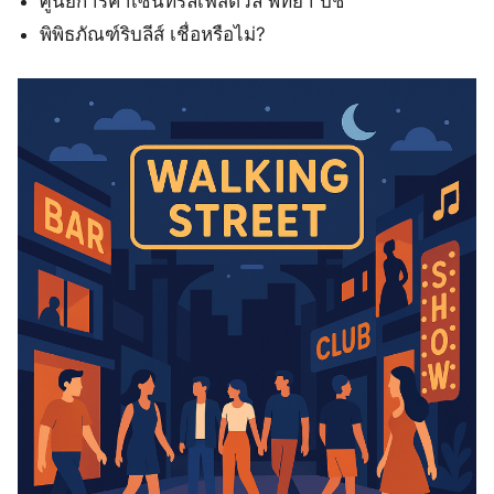
ศูนย์การค้าเซ็นทรัลเฟสติวัล พัทยา บีช
พิพิธภัณฑ์ริบลีส์ เชื่อหรือไม่?